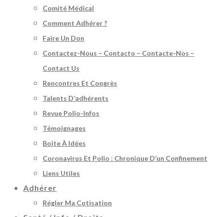
Comité Médical
Comment Adhérer ?
Faire Un Don
Contactez-Nous – Contacto – Contacte-Nos –
Contact Us
Rencontres Et Congrès
Talents D’adhérents
Revue Polio-Infos
Témoignages
Boite À Idées
Coronavirus Et Polio : Chronique D’un Confinement
Liens Utiles
Adhérer
Régler Ma Cotisation