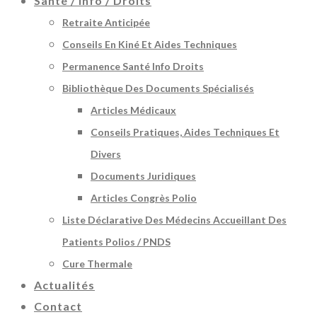
Santé / Info / Droits
Retraite Anticipée
Conseils En Kiné Et Aides Techniques
Permanence Santé Info Droits
Bibliothèque Des Documents Spécialisés
Articles Médicaux
Conseils Pratiques, Aides Techniques Et
Divers
Documents Juridiques
Articles Congrès Polio
Liste Déclarative Des Médecins Accueillant Des
Patients Polios / PNDS
Cure Thermale
Actualités
Contact