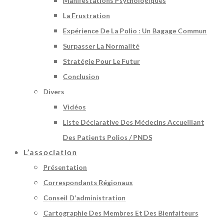
Manifestations Psychologiques
La Frustration
Expérience De La Polio : Un Bagage Commun
Surpasser La Normalité
Stratégie Pour Le Futur
Conclusion
Divers
Vidéos
Liste Déclarative Des Médecins Accueillant
Des Patients Polios / PNDS
L’association
Présentation
Correspondants Régionaux
Conseil D’administration
Cartographie Des Membres Et Des Bienfaiteurs