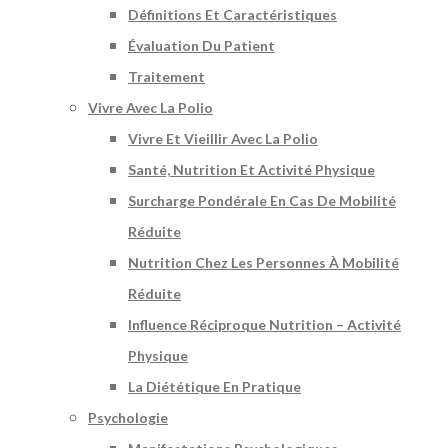
Définitions Et Caractéristiques
Évaluation Du Patient
Traitement
Vivre Avec La Polio
Vivre Et Vieillir Avec La Polio
Santé, Nutrition Et Activité Physique
Surcharge Pondérale En Cas De Mobilité
Réduite
Nutrition Chez Les Personnes À Mobilité
Réduite
Influence Réciproque Nutrition – Activité
Physique
La Diététique En Pratique
Psychologie