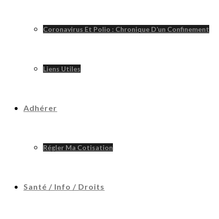
Coronavirus Et Polio : Chronique D’un Confinement
Liens Utiles
Adhérer
Régler Ma Cotisation
Santé / Info / Droits