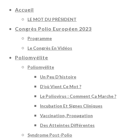
Accueil
LE MOT DU PRÉSIDENT
Congrès Polio Européen 2023
Programme
Le Congrès En Vidéos
Poliomyélite
Poliomyélite
Un Peu D’histoire
D’où Vient Ce Mot ?
Le Poliovirus : Comment Ça Marche ?
Incubation Et Signes Cliniques
Vaccination, Propagation
Des Atteintes Différentes
Syndrome Post-Polio