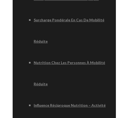
Surcharge Pondérale En Cas De Mobilité
Réduite
Nutrition Chez Les Personnes À Mobilité
Réduite
Influence Réciproque Nutrition – Activité