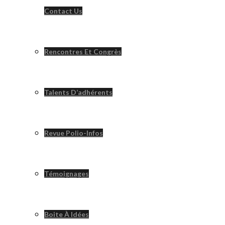
Contact Us
Rencontres Et Congrès
Talents D’adhérents
Revue Polio-Infos
Témoignages
Boite À Idées