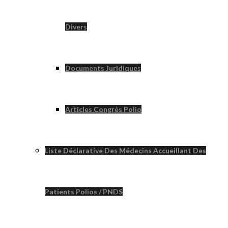
Divers
Documents Juridiques
Articles Congrès Polio
Liste Déclarative Des Médecins Accueillant Des
Patients Polios / PNDS