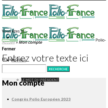
Vous êtes ici :
Polio-
Accueil
»
Mon compte
Fermer
Entrez votre texte ici
France-Glip
Accueil
LE MOT DU PRÉSIDENT
Mon compte
Congrès Polio Européen 2023