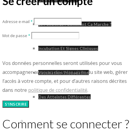
Se créer un compte
Adresse e-mail
*
Le Poliovirus : Comment Ça Marche ?
Mot de passe
*
Incubation Et Signes Cliniques
Vos données personnelles seront utilisées pour vous
accompagner au cours de votre visite du site web, gérer
Vaccination, Propagation
l’accès à votre compte, et pour d’autres raisons décrites
dans notre
politique de confidentialité
.
Des Atteintes Différentes
S’INSCRIRE
Comment se connecter ?
Syndrome Post-Polio