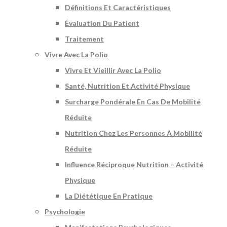
Définitions Et Caractéristiques
Évaluation Du Patient
Traitement
Vivre Avec La Polio
Vivre Et Vieillir Avec La Polio
Santé, Nutrition Et Activité Physique
Surcharge Pondérale En Cas De Mobilité
Réduite
Nutrition Chez Les Personnes À Mobilité
Réduite
Influence Réciproque Nutrition – Activité
Physique
La Diététique En Pratique
Psychologie