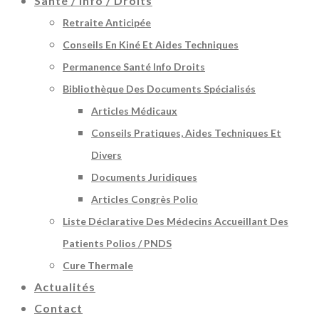
Santé / Info / Droits
Retraite Anticipée
Conseils En Kiné Et Aides Techniques
Permanence Santé Info Droits
Bibliothèque Des Documents Spécialisés
Articles Médicaux
Conseils Pratiques, Aides Techniques Et
Divers
Documents Juridiques
Articles Congrès Polio
Liste Déclarative Des Médecins Accueillant Des
Patients Polios / PNDS
Cure Thermale
Actualités
Contact