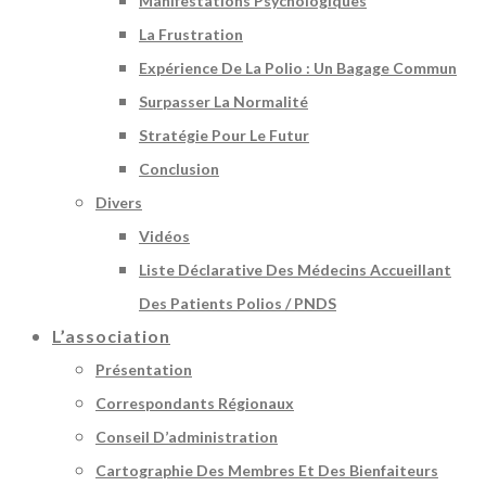
Manifestations Psychologiques
La Frustration
Expérience De La Polio : Un Bagage Commun
Surpasser La Normalité
Stratégie Pour Le Futur
Conclusion
Divers
Vidéos
Liste Déclarative Des Médecins Accueillant
Des Patients Polios / PNDS
L’association
Présentation
Correspondants Régionaux
Conseil D’administration
Cartographie Des Membres Et Des Bienfaiteurs