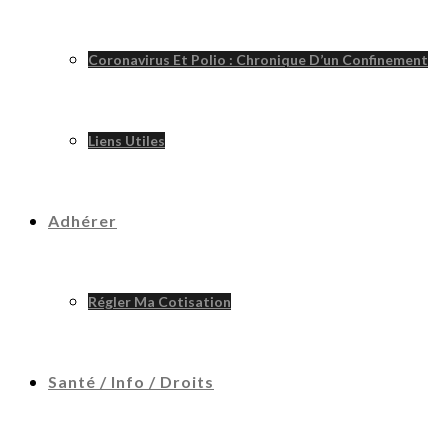
Coronavirus Et Polio : Chronique D’un Confinement
Liens Utiles
Adhérer
Régler Ma Cotisation
Santé / Info / Droits