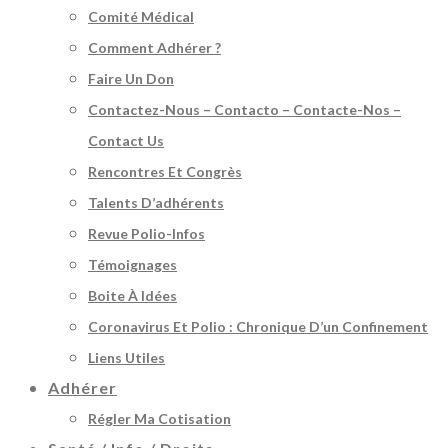
Comité Médical
Comment Adhérer ?
Faire Un Don
Contactez-Nous – Contacto – Contacte-Nos –
Contact Us
Rencontres Et Congrès
Talents D’adhérents
Revue Polio-Infos
Témoignages
Boite À Idées
Coronavirus Et Polio : Chronique D’un Confinement
Liens Utiles
Adhérer
Régler Ma Cotisation