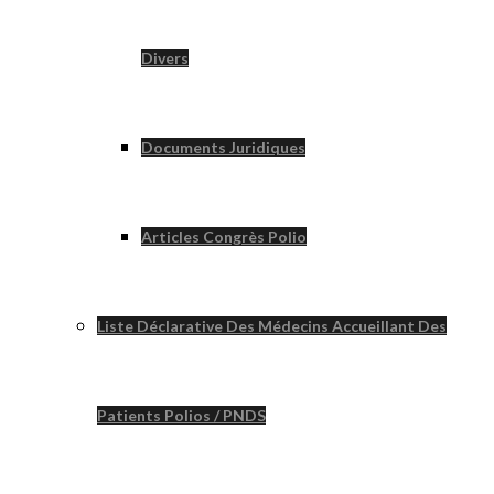
Divers
Documents Juridiques
Articles Congrès Polio
Liste Déclarative Des Médecins Accueillant Des
Patients Polios / PNDS