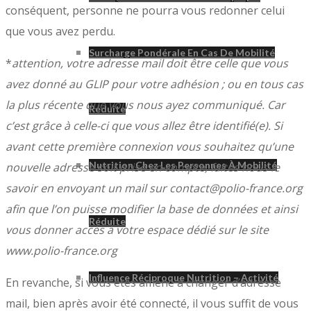
conséquent, personne ne pourra vous redonner celui
que vous avez perdu.
Surcharge Pondérale En Cas De Mobilité
*
attention, votre adresse mail doit être celle que vous
avez donné au GLIP pour votre adhésion ; ou en tous cas
la plus récente que vous nous ayez communiqué. Car
Réduite
c’est grâce à celle-ci que vous allez être identifié(e). Si
avant cette première connexion vous souhaitez qu’une
Nutrition Chez Les Personnes À Mobilité
nouvelle adresse soit prise en compte, faites nous le
savoir en envoyant un mail sur contact@polio-france.org
afin que l’on puisse modifier la base de données et ainsi
Réduite
vous donner accès à votre espace dédié sur le site
www.polio-france.org
Influence Réciproque Nutrition – Activité
En revanche, si vous êtes amené à changer d’adresse
mail, bien après avoir été connecté, il vous suffit de vous