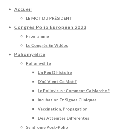
Accueil
LE MOT DU PRÉSIDENT
Congrès Polio Européen 2023
Programme
Le Congrès En Vidéos
Poliomyélite
Poliomyélite
Un Peu D’histoire
D’où Vient Ce Mot ?
Le Poliovirus : Comment Ça Marche ?
Incubation Et Signes Cliniques
Vaccination, Propagation
Des Atteintes Différentes
Syndrome Post-Polio