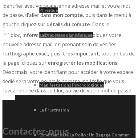
identifier avec votre ancienne adresse mail et votre mot
Physique
de passe, d’aller dans
mon compte
, puis dans le menu à
gauche cliquez sur
détails du compte
. Dans le
er
1
bloc,
Informations personnelles
, indiquez votre
La Diététique En Pratique
nouvelle adresse mail, en prenant soin de vérifier
l’orthographe exact, puis,
très important
, tout en bas de
Psychologie
la page, cliquez sur
enregistrer les modifications
.
Désormais, votre identifiant pour accéder à votre espace
dédié sera votre nouvelle adresse mail telle que vous
Manifestations Psychologiques
l’avez rentrée dans ce bloc, suivie de votre mot de passe.
La Frustration
Contactez-nous
Expérience De La Polio : Un Bagage Commun