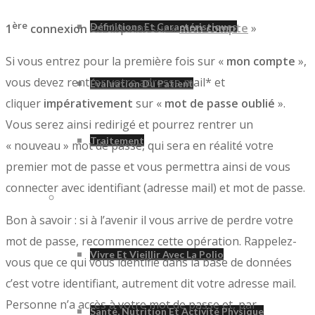
ère
Définitions Et Caractéristiques
1
connexion
en cliquant sur «
mon compte
»
Si vous entrez pour la première fois sur «
mon compte
»,
vous devez rentrer votre adresse mail* et
Évaluation Du Patient
cliquer
impérativement
sur «
mot de passe oublié
».
Vous serez ainsi redirigé et pourrez rentrer un
Traitement
« nouveau » mot de passe, qui sera en réalité votre
premier mot de passe et vous permettra ainsi de vous
connecter avec identifiant (adresse mail) et mot de passe.
Vivre Avec La Polio
Bon à savoir : si à l’avenir il vous arrive de perdre votre
mot de passe, recommencez cette opération. Rappelez-
Vivre Et Vieillir Avec La Polio
vous que ce qui vous identifie dans la base de données
c’est votre identifiant, autrement dit votre adresse mail.
Personne n’a accès à votre mot de passe et, par
Santé, Nutrition Et Activité Physique