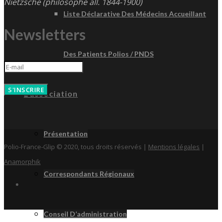
Nietzsche (philosophe all. 1844-1900)
Liste Déclarative Des Médecins Accueillant
Newsletters
Des Patients Polios / PNDS
S'INSCRIRE
L’association
Présentation
Polio-France-Glip © 2020, tous droits réservés |
Mentions légales
|
Anamorphik
Correspondants Régionaux
Conseil D’administration