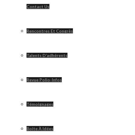
Contact Us
Rencontres Et Congrès
Talents D’adhérents
Revue Polio-Infos
Témoignages
Boite À Idées