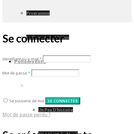
Programme
Se connecter
Le Congrès En Vidéos
Identifiant ou e-mail
*
Poliomyélite
Mot de passe
*
Poliomyélite
Se souvenir de moi
SE CONNECTER
Un Peu D’histoire
Mot de passe perdu ?
D’où Vient Ce Mot ?