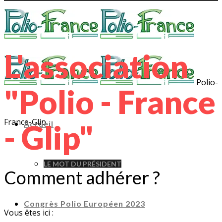
L'association
Polio-
"Polio - France
France-Glip
- Glip"
Accueil
LE MOT DU PRÉSIDENT
Comment adhérer ?
Congrès Polio Européen 2023
Vous êtes ici :