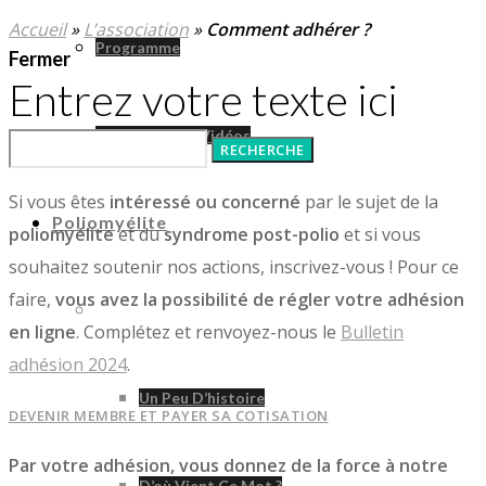
Accueil
»
L’association
»
Comment adhérer ?
Programme
Fermer
Entrez votre texte ici
Le Congrès En Vidéos
Si vous êtes
intéressé ou concerné
par le sujet de la
Poliomyélite
poliomyélite
et du
syndrome post-polio
et si vous
souhaitez soutenir nos actions, inscrivez-vous ! Pour ce
faire,
vous avez la possibilité de régler votre adhésion
Poliomyélite
en ligne
. Complétez et renvoyez-nous le
Bulletin
adhésion 2024
.
Un Peu D’histoire
DEVENIR MEMBRE ET PAYER SA COTISATION
Par votre adhésion, vous donnez de la force à notre
D’où Vient Ce Mot ?