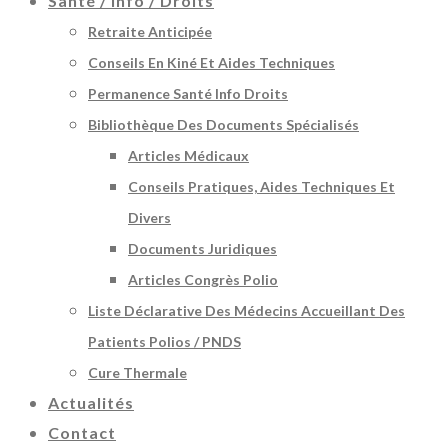
Santé / Info / Droits
Retraite Anticipée
Conseils En Kiné Et Aides Techniques
Permanence Santé Info Droits
Bibliothèque Des Documents Spécialisés
Articles Médicaux
Conseils Pratiques, Aides Techniques Et
Divers
Documents Juridiques
Articles Congrès Polio
Liste Déclarative Des Médecins Accueillant Des
Patients Polios / PNDS
Cure Thermale
Actualités
Contact