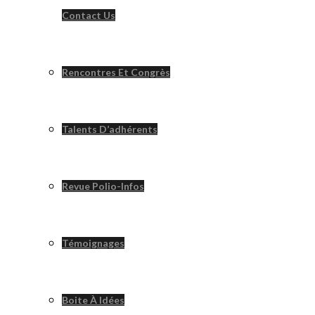
Contact Us
Rencontres Et Congrès
Talents D’adhérents
Revue Polio-Infos
Témoignages
Boite À Idées