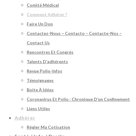
Comité Médical
Comment Adhérer ?
Faire Un Don
Contactez-Nous – Contacto – Contacte-Nos –
Contact Us
Rencontres Et Congrès
Talents D’adhérents
Revue Polio-Infos
Témoignages
Boite À Idées
Coronavirus Et Polio : Chronique D’un Confinement
Liens Utiles
Adhérer
Régler Ma Cotisation