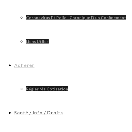
Coronavirus Et Polio : Chronique D’un Confinement
Liens Utiles
Adhérer
Régler Ma Cotisation
Santé / Info / Droits