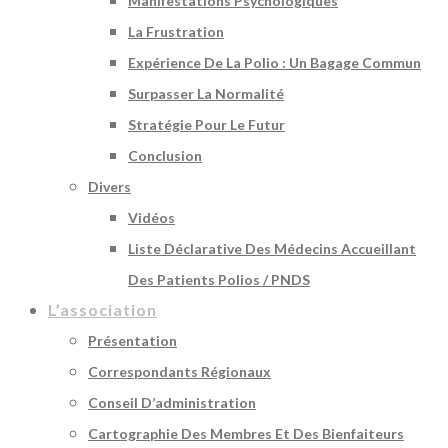
Manifestations Psychologiques
La Frustration
Expérience De La Polio : Un Bagage Commun
Surpasser La Normalité
Stratégie Pour Le Futur
Conclusion
Divers
Vidéos
Liste Déclarative Des Médecins Accueillant
Des Patients Polios / PNDS
L’association
Présentation
Correspondants Régionaux
Conseil D’administration
Cartographie Des Membres Et Des Bienfaiteurs