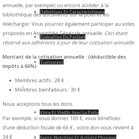
annuelle, par exemple) ou encore accéder à la
Définitions Et Caractéristiques
bibliothèque des documents sur la polio et les
télécharger. Vous pourrez également participer au votes
proposés en Assemblée Générale annuelle.
Ceci étant
Évaluation Du Patient
réservé aux adhérents à jour de leur cotisation annuelle.
Montant de la cotisation annuelle : (déductible des
Traitement
impôts à 66%)
Membres actifs : 28 €
Vivre Avec La Polio
Membres bienfaiteurs : 30 €
Nous acceptons tous les dons.
Vivre Et Vieillir Avec La Polio
Par exemple, si vous donnez 100 €, vous bénéficiez
d’une déduction fiscale de 66 € , votre don vous revient à
34 €
Santé, Nutrition Et Activité Physique