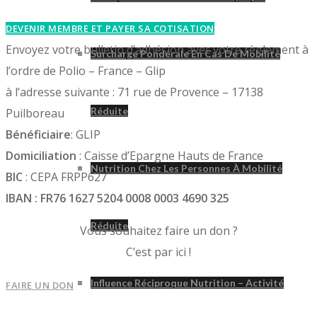
DEVENIR MEMBRE ET PAYER SA COTISATION
Envoyez votre bulletin d’adhésion avec votre règlement à
Surcharge Pondérale En Cas De Mobilité
l’ordre de Polio – France – Glip
à l’adresse suivante : 71 rue de Provence – 17138
Réduite
Puilboreau
Bénéficiaire
: GLIP
Domiciliation
: Caisse d’Epargne Hauts de France
Nutrition Chez Les Personnes À Mobilité
BIC
: CEPA FRPP627
IBAN :
FR76 1627 5204 0008 0003 4690 325
Réduite
Vous souhaitez faire un don ?
C’est par ici !
Influence Réciproque Nutrition – Activité
FAIRE UN DON