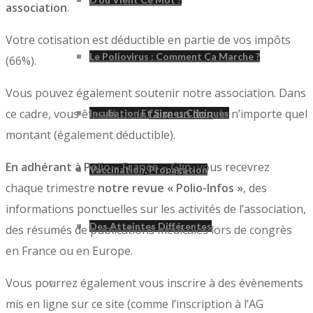
association
.
Votre cotisation est déductible en partie de vos impôts
Le Poliovirus : Comment Ça Marche ?
(66%).
Vous pouvez également soutenir notre association. Dans
ce cadre, vous êtes libre de
faire un don
de n’importe quel
Incubation Et Signes Cliniques
montant (également déductible).
En adhérant à Polio – France – Glip
, vous recevrez
Vaccination, Propagation
chaque trimestre
notre revue « Polio-Infos »
, des
informations ponctuelles sur les activités de l’association,
Des Atteintes Différentes
des résumés de publications médicales lors de congrès
en France ou en Europe.
Vous pourrez également vous inscrire à des évènements
Syndrome Post-Polio
mis en ligne sur ce site (comme l’inscription à l’AG