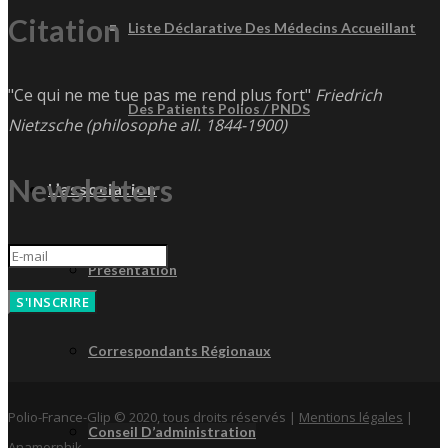
Citation
Liste Déclarative Des Médecins Accueillant
"Ce qui ne me tue pas me rend plus fort"
Friedrich
Des Patients Polios / PNDS
Nietzsche (philosophe all. 1844-1900)
Newsletters
L’association
Présentation
S'INSCRIRE
Correspondants Régionaux
Polio-France-Glip © 2020, tous droits réservés |
Mentions légales
|
Conseil D’administration
Anamorphik