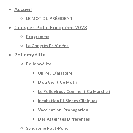
Accueil
LE MOT DU PRÉSIDENT
Congrès Polio Européen 2023
Programme
Le Congrès En Vidéos
Poliomyélite
Poliomyélite
Un Peu D’histoire
D’où Vient Ce Mot ?
Le Poliovirus : Comment Ça Marche ?
Incubation Et Signes Cliniques
Vaccination, Propagation
Des Atteintes Différentes
Syndrome Post-Polio