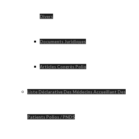
Divers
Documents Juridiques
Articles Congrès Polio
Liste Déclarative Des Médecins Accueillant Des
Patients Polios / PNDS