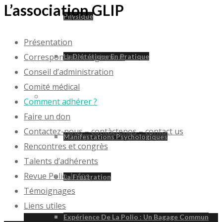
L’association GLIP
Physique
Présentation
Correspondants régionaux
La Diététique En Pratique
Conseil d’administration
Comité médical
Psychologie
Comment adhérer ?
Faire un don
Contactez-nous – contàctenos – contact us
Manifestations Psychologiques
Rencontres et congrès
Talents d’adhérents
Revue Polio-Infos
La Frustration
Témoignages
Liens utiles
Expérience De La Polio : Un Bagage Commun