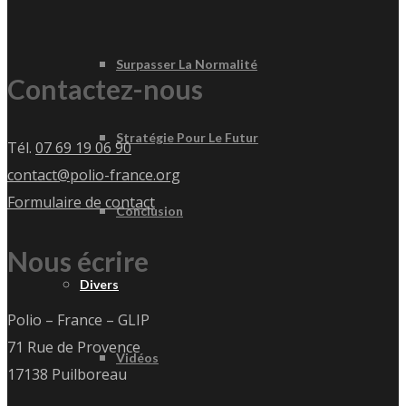
Surpasser La Normalité
Contactez-nous
Stratégie Pour Le Futur
Tél.
07 69 19 06 90
contact@polio-france.org
Formulaire de contact
Conclusion
Nous écrire
Divers
Polio – France – GLIP
71 Rue de Provence
Vidéos
17138 Puilboreau