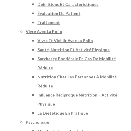
Définitions Et Caractéristiques
Évaluation Du Patient
Traitement
Vivre Avec La Polio
Vivre Et Vieillir Avec La Polio
Santé, Nutrition Et Activité Physique
Surcharge Pondérale En Cas De Mobilité
Réduite
Nutrition Chez Les Personnes À Mobilité
Réduite
Influence Réciproque Nutrition – Activité
Physique
La Diététique En Pratique
Psychologie