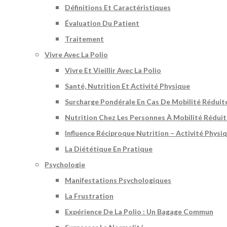
Définitions Et Caractéristiques
Évaluation Du Patient
Traitement
Vivre Avec La Polio
Vivre Et Vieillir Avec La Polio
Santé, Nutrition Et Activité Physique
Surcharge Pondérale En Cas De Mobilité Réduit
Nutrition Chez Les Personnes À Mobilité Rédui
Influence Réciproque Nutrition – Activité Physi
La Diététique En Pratique
Psychologie
Manifestations Psychologiques
La Frustration
Expérience De La Polio : Un Bagage Commun