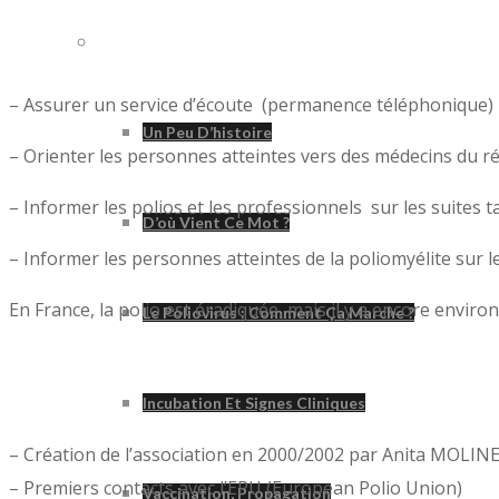
Poliomyélite
– Assurer un service d’écoute (permanence téléphonique)
Un Peu D’histoire
– Orienter les personnes atteintes vers des médecins du r
– Informer les polios et les professionnels sur les suites 
D’où Vient Ce Mot ?
– Informer les personnes atteintes de la poliomyélite sur l
En France, la polio est éradiquée, mais il y a encore envir
Le Poliovirus : Comment Ça Marche ?
Incubation Et Signes Cliniques
– Création de l’association en 2000/2002 par Anita MOLINES
– Premiers contacts avec l’EPU (European Polio Union)
Vaccination, Propagation