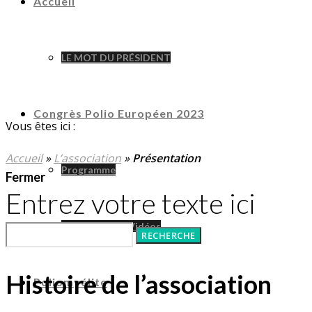
Accueil
LE MOT DU PRÉSIDENT
Congrès Polio Européen 2023
Vous êtes ici :
Accueil
»
L’association
»
Présentation
Programme
Fermer
Entrez votre texte ici
Le Congrès En Vidéos
Histoire de l’association
Poliomyélite