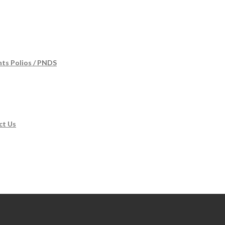
nts Polios / PNDS
ct Us