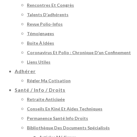
Rencontres Et Congrès
Talents D’adhérents
Revue Polio-Infos
Témoignages
Boite À Idées
Coronavirus Et Polio : Chronique D’un Confinement
Liens Utiles
Adhérer
Régler Ma Cotisation
Santé / Info / Droits
Retraite Anticipée
Conseils En Kiné Et Aides Techniques
Permanence Santé Info Droits
Bibliothèque Des Documents Spécialisés