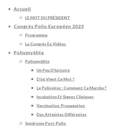
Accueil
LE MOT DU PRÉSIDENT
Congrès Polio Européen 2023
Programme
Le Congrès En Vidéos
Poliomyélite
Poliomyélite
Un Peu D’histoire
D’où Vient Ce Mot ?
Le Poliovirus : Comment Ça Marche ?
Incubation Et Signes Cliniques
Vaccination, Propagation
Des Atteintes Différentes
Syndrome Post-Polio