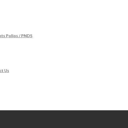
nts Polios / PNDS
ct Us