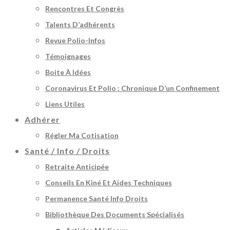
Rencontres Et Congrès
Talents D’adhérents
Revue Polio-Infos
Témoignages
Boite À Idées
Coronavirus Et Polio : Chronique D’un Confinement
Liens Utiles
Adhérer
Régler Ma Cotisation
Santé / Info / Droits
Retraite Anticipée
Conseils En Kiné Et Aides Techniques
Permanence Santé Info Droits
Bibliothèque Des Documents Spécialisés