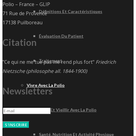
Polio – France – GLIP
Définitions Et Caractéristiques
71 Rue de Provence
17138 Puilboreau
Évaluation Du Patient
Citation
Traitement
"Ce qui ne me tue pas me rend plus fort"
Friedrich
Nietzsche (philosophe all. 1844-1900)
Vivre Avec La Polio
Newsletters
Vivre Et Vieillir Avec La Polio
S'INSCRIRE
Santé, Nutrition Et Activité Physique