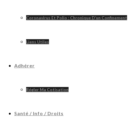
Coronavirus Et Polio : Chronique D’un Confinement
Liens Utiles
Adhérer
Régler Ma Cotisation
Santé / Info / Droits