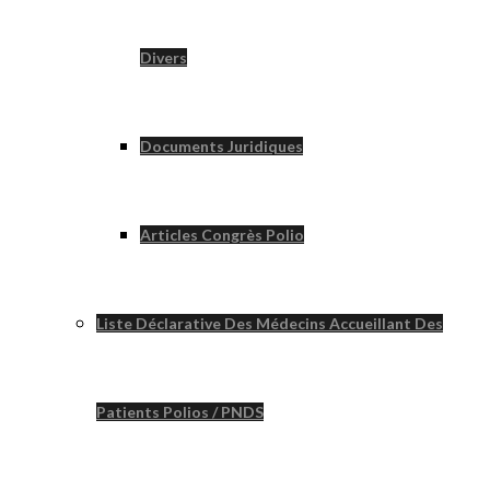
Divers
Documents Juridiques
Articles Congrès Polio
Liste Déclarative Des Médecins Accueillant Des
Patients Polios / PNDS