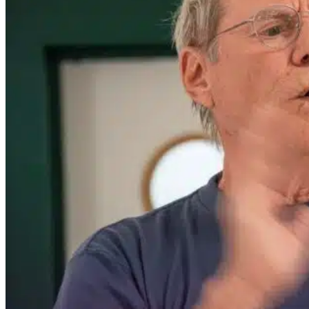
Programme
Le Congrès En Vidéos
Poliomyélite
Poliomyélite
Un Peu D’histoire
D’où Vient Ce Mot ?