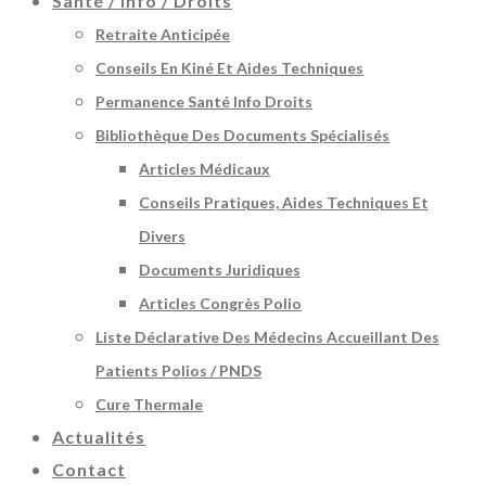
Santé / Info / Droits
Retraite Anticipée
Conseils En Kiné Et Aides Techniques
Permanence Santé Info Droits
Bibliothèque Des Documents Spécialisés
Articles Médicaux
Conseils Pratiques, Aides Techniques Et
Divers
Documents Juridiques
Articles Congrès Polio
Liste Déclarative Des Médecins Accueillant Des
Patients Polios / PNDS
Cure Thermale
Actualités
Contact