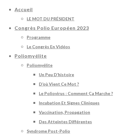
Accueil
LE MOT DU PRÉSIDENT
Congrès Polio Européen 2023
Programme
Le Congrès En Vidéos
Poliomyélite
Poliomyélite
Un Peu D’histoire
D’où Vient Ce Mot ?
Le Poliovirus : Comment Ça Marche ?
Incubation Et Signes Cliniques
Vaccination, Propagation
Des Atteintes Différentes
Syndrome Post-Polio