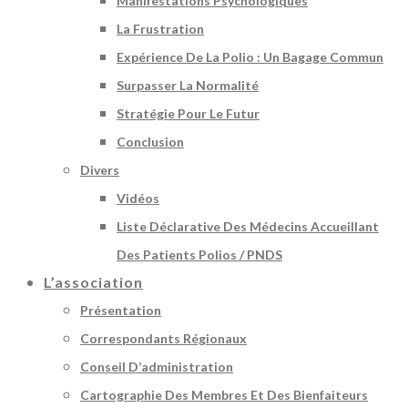
Manifestations Psychologiques
La Frustration
Expérience De La Polio : Un Bagage Commun
Surpasser La Normalité
Stratégie Pour Le Futur
Conclusion
Divers
Vidéos
Liste Déclarative Des Médecins Accueillant
Des Patients Polios / PNDS
L’association
Présentation
Correspondants Régionaux
Conseil D’administration
Cartographie Des Membres Et Des Bienfaiteurs