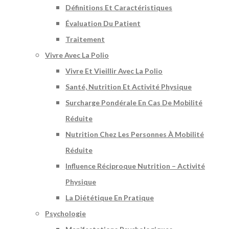
Définitions Et Caractéristiques
Évaluation Du Patient
Traitement
Vivre Avec La Polio
Vivre Et Vieillir Avec La Polio
Santé, Nutrition Et Activité Physique
Surcharge Pondérale En Cas De Mobilité
Réduite
Nutrition Chez Les Personnes À Mobilité
Réduite
Influence Réciproque Nutrition – Activité
Physique
La Diététique En Pratique
Psychologie