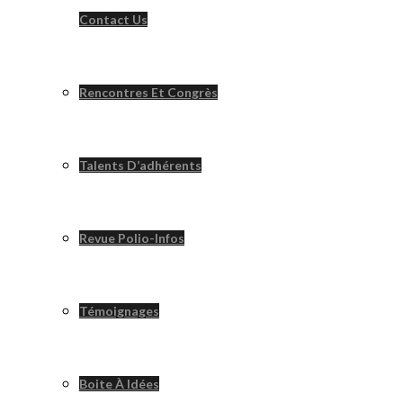
Contact Us
Rencontres Et Congrès
Talents D’adhérents
Revue Polio-Infos
Témoignages
Boite À Idées