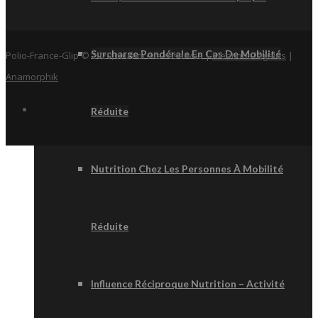
Surcharge Pondérale En Cas De Mobilité
Polio-France-Glip © 2020, tous droits réservés |
Mentions légales
|
Anamorphik
Réduite
Nutrition Chez Les Personnes À Mobilité
Réduite
Influence Réciproque Nutrition – Activité