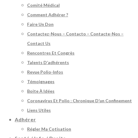
Comité Médical
Comment Adhérer ?
Faire Un Don
Contactez-Nous – Contacto – Contacte-Nos –
Contact Us
Rencontres Et Congrès
Talents D’adhérents
Revue Polio-Infos
Témoignages
Boite À Idées
Coronavirus Et Polio : Chronique D’un Confinement
Liens Utiles
Adhérer
Régler Ma Cotisation