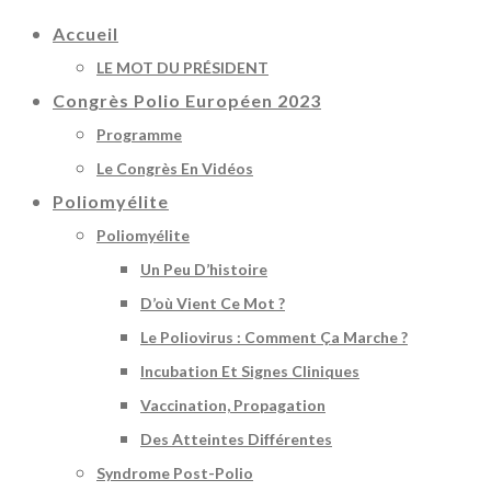
Accueil
LE MOT DU PRÉSIDENT
Congrès Polio Européen 2023
Programme
Le Congrès En Vidéos
Poliomyélite
Poliomyélite
Un Peu D’histoire
D’où Vient Ce Mot ?
Le Poliovirus : Comment Ça Marche ?
Incubation Et Signes Cliniques
Vaccination, Propagation
Des Atteintes Différentes
Syndrome Post-Polio