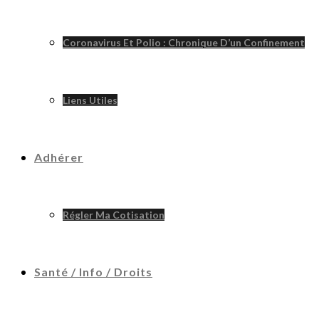
Coronavirus Et Polio : Chronique D’un Confinement
Liens Utiles
Adhérer
Régler Ma Cotisation
Santé / Info / Droits