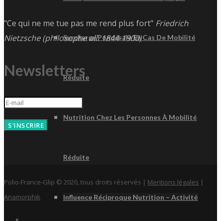
"Ce qui ne me tue pas me rend plus fort"
Friedrich
Nietzsche (philosophe all. 1844-1900)
Surcharge Pondérale En Cas De Mobilité
Newsletters
Réduite
Nutrition Chez Les Personnes À Mobilité
S'INSCRIRE
Réduite
Polio-France-Glip © 2020, tous droits réservés |
Mentions légales
|
Anamorphik
Influence Réciproque Nutrition – Activité