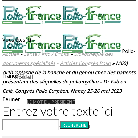
Vous êtes ici :
Polio-
Accueil
»
Santé / Info / Droits
»
Bibliothèque des
documents spécialisés
»
Articles Congrès Polio
»
M60)
Arthroplastie de la hanche et du genou chez des patients
France-Glip
Accueil
présentant des séquelles de poliomyélite – Dr Fabien
Calé, Congrès Polio Eurpéen, Nancy 25-26 mai 2023
Fermer
LE MOT DU PRÉSIDENT
Entrez votre texte ici
Congrès Polio Européen 2023