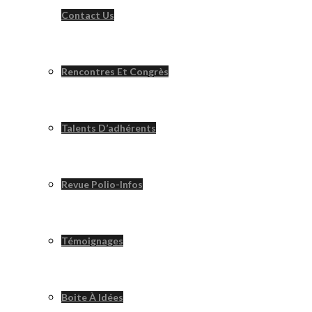
Contact Us
Rencontres Et Congrès
Talents D’adhérents
Revue Polio-Infos
Témoignages
Boite À Idées