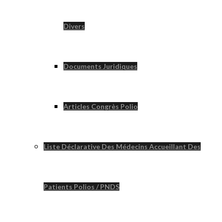
Divers
Documents Juridiques
Articles Congrès Polio
Liste Déclarative Des Médecins Accueillant Des
Patients Polios / PNDS