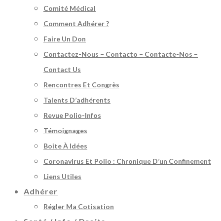
Comité Médical
Comment Adhérer ?
Faire Un Don
Contactez-Nous – Contacto – Contacte-Nos –
Contact Us
Rencontres Et Congrès
Talents D’adhérents
Revue Polio-Infos
Témoignages
Boite À Idées
Coronavirus Et Polio : Chronique D’un Confinement
Liens Utiles
Adhérer
Régler Ma Cotisation