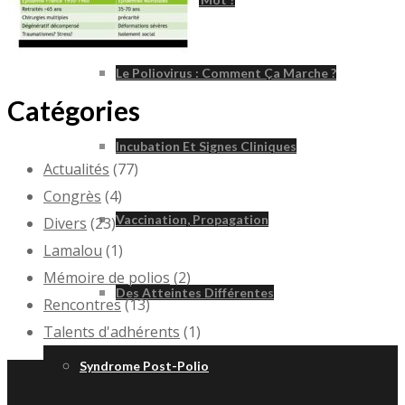
Le Poliovirus : Comment Ça Marche ?
Catégories
Incubation Et Signes Cliniques
Actualités
(77)
Congrès
(4)
Vaccination, Propagation
Divers
(23)
Lamalou
(1)
Mémoire de polios
(2)
Des Atteintes Différentes
Rencontres
(13)
Talents d'adhérents
(1)
Syndrome Post-Polio