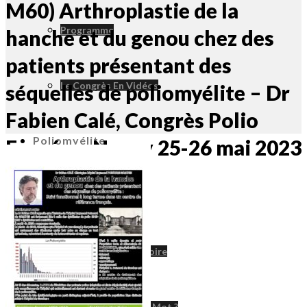
M60) Arthroplastie de la
Programme
hanche et du genou chez des
patients présentant des
Le Congrès En Vidéos
séquelles de poliomyélite – Dr
Fabien Calé, Congrès Polio
Poliomyélite
Eurpéen, Nancy 25-26 mai 2023
Poliomyélite
Un Peu D’histoire
D’où Vient Ce Mot ?