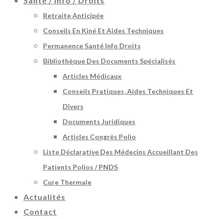
Santé / Info / Droits
Retraite Anticipée
Conseils En Kiné Et Aides Techniques
Permanence Santé Info Droits
Bibliothèque Des Documents Spécialisés
Articles Médicaux
Conseils Pratiques, Aides Techniques Et
Divers
Documents Juridiques
Articles Congrès Polio
Liste Déclarative Des Médecins Accueillant Des
Patients Polios / PNDS
Cure Thermale
Actualités
Contact