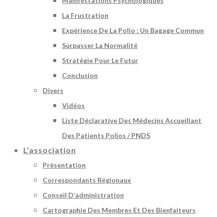
Manifestations Psychologiques
La Frustration
Expérience De La Polio : Un Bagage Commun
Surpasser La Normalité
Stratégie Pour Le Futur
Conclusion
Divers
Vidéos
Liste Déclarative Des Médecins Accueillant
Des Patients Polios / PNDS
L’association
Présentation
Correspondants Régionaux
Conseil D’administration
Cartographie Des Membres Et Des Bienfaiteurs