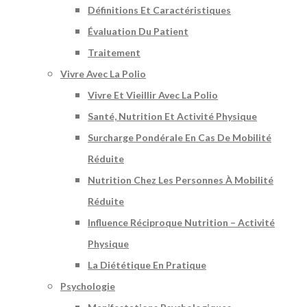
Définitions Et Caractéristiques
Évaluation Du Patient
Traitement
Vivre Avec La Polio
Vivre Et Vieillir Avec La Polio
Santé, Nutrition Et Activité Physique
Surcharge Pondérale En Cas De Mobilité
Réduite
Nutrition Chez Les Personnes À Mobilité
Réduite
Influence Réciproque Nutrition – Activité
Physique
La Diététique En Pratique
Psychologie