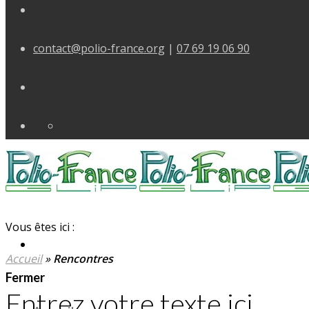
contact@polio-france.org
|
07 69 19 06 90
Vous êtes ici :
Accueil
»
Rencontres
Fermer
Entrez votre texte ici