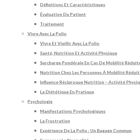
Définitions Et Caractéristiques
Évaluation Du Patient
Traitement
Vivre Avec La Polio
Vivre Et Vieillir Avec La Polio
Santé, Nutrition Et Activité Physique
Surcharge Pondérale En Cas De Mobilité Réduit
Nutrition Chez Les Personnes À Mobilité Rédui
Influence Réciproque Nutrition – Activité Physi
La Diététique En Pratique
Psychologie
Manifestations Psychologiques
La Frustration
Expérience De La Polio : Un Bagage Commun