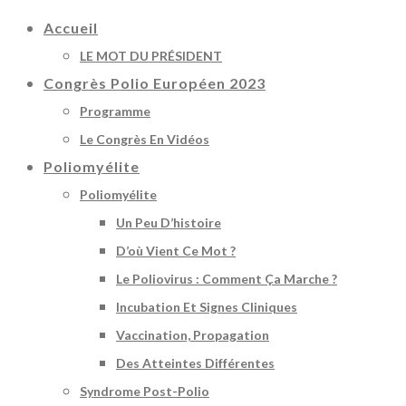
Accueil
LE MOT DU PRÉSIDENT
Congrès Polio Européen 2023
Programme
Le Congrès En Vidéos
Poliomyélite
Poliomyélite
Un Peu D’histoire
D’où Vient Ce Mot ?
Le Poliovirus : Comment Ça Marche ?
Incubation Et Signes Cliniques
Vaccination, Propagation
Des Atteintes Différentes
Syndrome Post-Polio