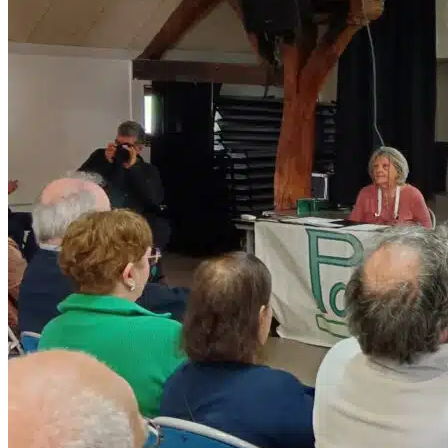
Poliomyélite
Un Peu D’histoire
D’où Vient Ce Mot ?
Le Poliovirus : Comment Ça Marche ?
Incubation Et Signes Cliniques
Vaccination, Propagation