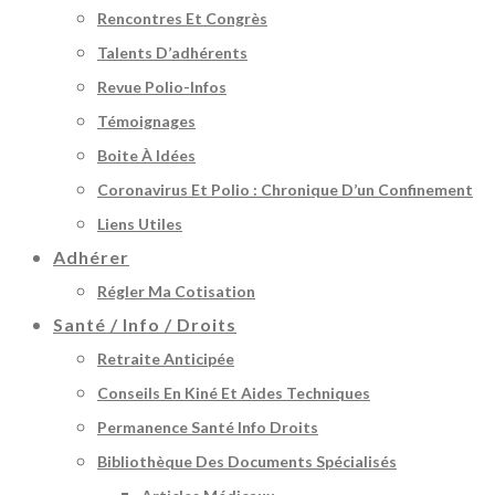
Rencontres Et Congrès
Talents D’adhérents
Revue Polio-Infos
Témoignages
Boite À Idées
Coronavirus Et Polio : Chronique D’un Confinement
Liens Utiles
Adhérer
Régler Ma Cotisation
Santé / Info / Droits
Retraite Anticipée
Conseils En Kiné Et Aides Techniques
Permanence Santé Info Droits
Bibliothèque Des Documents Spécialisés