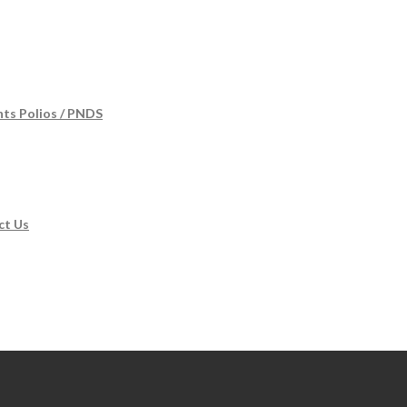
nts Polios / PNDS
ct Us