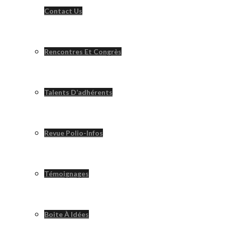
Contact Us
Rencontres Et Congrès
Talents D’adhérents
Revue Polio-Infos
Témoignages
Boite À Idées