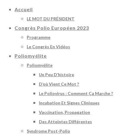
Accueil
LE MOT DU PRÉSIDENT
Congrès Polio Européen 2023
Programme
Le Congrès En Vidéos
Poliomyélite
Poliomyélite
Un Peu D’histoire
D’où Vient Ce Mot ?
Le Poliovirus : Comment Ça Marche ?
Incubation Et Signes Cliniques
Vaccination, Propagation
Des Atteintes Différentes
Syndrome Post-Polio