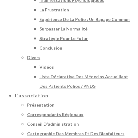
Manifestations Psychologiques
La Frustration
Expérience De La Polio : Un Bagage Commun
Surpasser La Normalité
Stratégie Pour Le Futur
Conclusion
Divers
Vidéos
Liste Déclarative Des Médecins Accueillant
Des Patients Polios / PNDS
L’association
Présentation
Correspondants Régionaux
Conseil D’administration
Cartographie Des Membres Et Des Bienfaiteurs