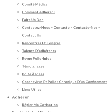
Comité Médical
Comment Adhérer ?
Faire Un Don
Contactez-Nous – Contacto – Contacte-Nos –
Contact Us
Rencontres Et Congrès
Talents D’adhérents
Revue Polio-Infos
Témoignages
Boite À Idées
Coronavirus Et Polio : Chronique D’un Confinement
Liens Utiles
Adhérer
Régler Ma Cotisation