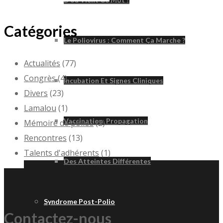
Catégories
Le Poliovirus : Comment Ça Marche ?
Actualités
(77)
Congrès
(4)
Incubation Et Signes Cliniques
Divers
(23)
Lamalou
(1)
Vaccination, Propagation
Mémoire de polios
(2)
Rencontres
(13)
Talents d'adhérents
(1)
Des Atteintes Différentes
Syndrome Post-Polio
Contactez-nous