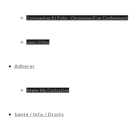
Coronavirus Et Polio : Chronique D’un Confinement
Liens Utiles
Adhérer
Régler Ma Cotisation
Santé / Info / Droits