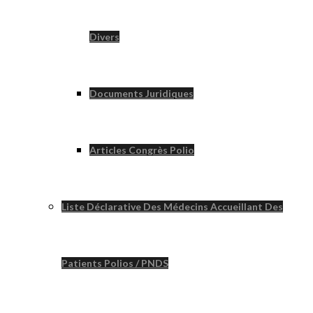
Divers
Documents Juridiques
Articles Congrès Polio
Liste Déclarative Des Médecins Accueillant Des
Patients Polios / PNDS