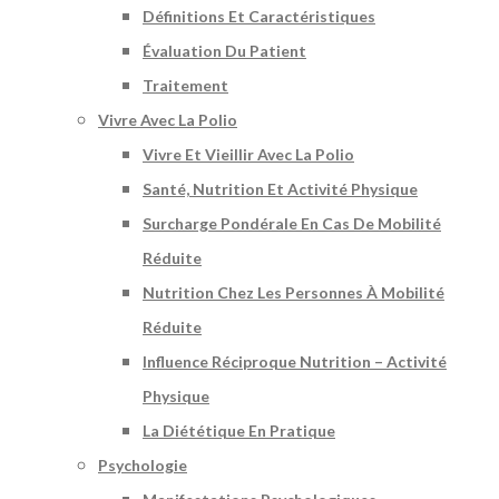
Définitions Et Caractéristiques
Évaluation Du Patient
Traitement
Vivre Avec La Polio
Vivre Et Vieillir Avec La Polio
Santé, Nutrition Et Activité Physique
Surcharge Pondérale En Cas De Mobilité
Réduite
Nutrition Chez Les Personnes À Mobilité
Réduite
Influence Réciproque Nutrition – Activité
Physique
La Diététique En Pratique
Psychologie