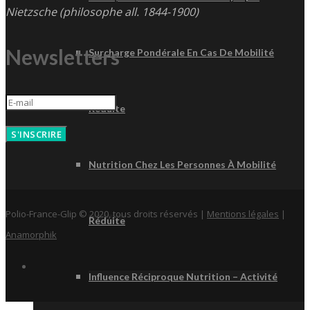
Nietzsche (philosophe all. 1844-1900)
Newsletters
Surcharge Pondérale En Cas De Mobilité
Réduite
S'INSCRIRE
Nutrition Chez Les Personnes À Mobilité
Polio-France-Glip © 2020, tous droits réservés |
Mentions légales
|
Réduite
Anamorphik
Influence Réciproque Nutrition – Activité