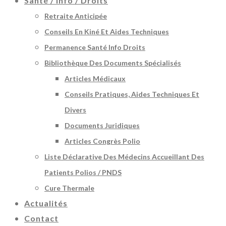
Santé / Info / Droits
Retraite Anticipée
Conseils En Kiné Et Aides Techniques
Permanence Santé Info Droits
Bibliothèque Des Documents Spécialisés
Articles Médicaux
Conseils Pratiques, Aides Techniques Et
Divers
Documents Juridiques
Articles Congrès Polio
Liste Déclarative Des Médecins Accueillant Des
Patients Polios / PNDS
Cure Thermale
Actualités
Contact