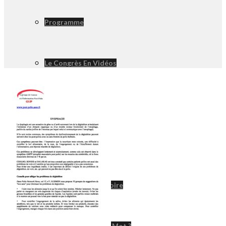
Programme
Le Congrès En Vidéos
Poliomyélite
Poliomyélite
Un Peu D’histoire
D’où Vient Ce Mot ?