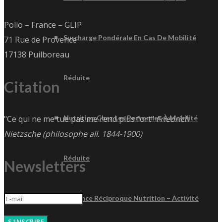
Polio – France – GLIP
Surcharge Pondérale En Cas De Mobilité
71 Rue de Provence
17138 Puilboreau
Réduite
Citation
"Ce qui ne me tue pas me rend plus fort"
Friedrich
Nutrition Chez Les Personnes À Mobilité
Nietzsche (philosophe all. 1844-1900)
Réduite
Newsletters
Influence Réciproque Nutrition – Activité
S'INSCRIRE