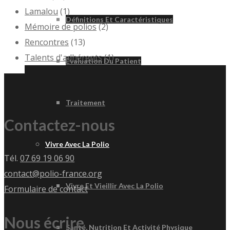
Lamalou
(1)
Définitions Et Caractéristiques
Mémoire de polios
(2)
Rencontres
(13)
Talents d'adhérents
(1)
Évaluation Du Patient
Traitement
Contactez-nous
Vivre Avec La Polio
Tél.
07 69 19 06 90
contact@polio-france.org
Vivre Et Vieillir Avec La Polio
Formulaire de contact
Nous écrire
Santé, Nutrition Et Activité Physique