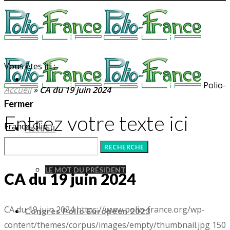
Vous êtes ici :
Polio-
Accueil
»
CA du 19 juin 2024
Fermer
Entrez votre texte ici
France-Glip
Accueil
LE MOT DU PRÉSIDENT
CA du 19 juin 2024
CA du 19 juin 2024
https://www.polio-france.org/wp-
Congrès Polio Européen 2023
content/themes/corpus/images/empty/thumbnail.jpg
150