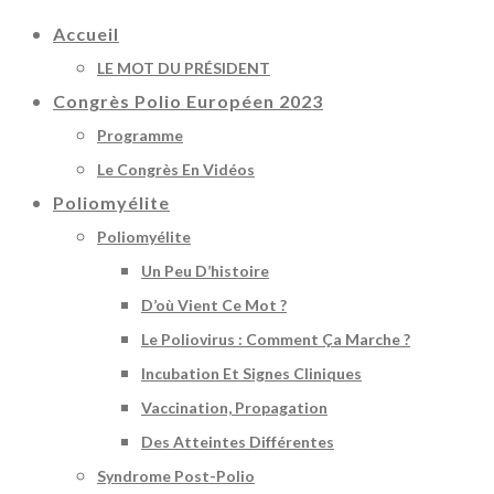
Accueil
LE MOT DU PRÉSIDENT
Congrès Polio Européen 2023
Programme
Le Congrès En Vidéos
Poliomyélite
Poliomyélite
Un Peu D’histoire
D’où Vient Ce Mot ?
Le Poliovirus : Comment Ça Marche ?
Incubation Et Signes Cliniques
Vaccination, Propagation
Des Atteintes Différentes
Syndrome Post-Polio