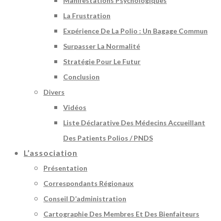
Manifestations Psychologiques
La Frustration
Expérience De La Polio : Un Bagage Commun
Surpasser La Normalité
Stratégie Pour Le Futur
Conclusion
Divers
Vidéos
Liste Déclarative Des Médecins Accueillant
Des Patients Polios / PNDS
L’association
Présentation
Correspondants Régionaux
Conseil D’administration
Cartographie Des Membres Et Des Bienfaiteurs