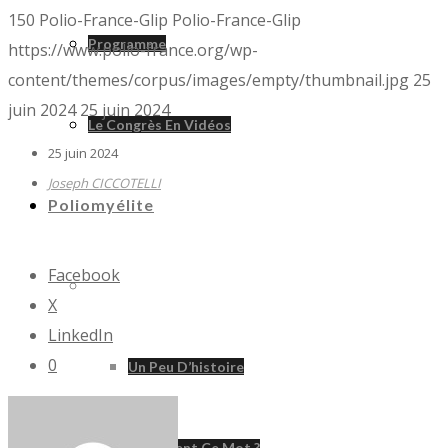
150
Polio-France-Glip
Polio-France-Glip
Programme
https://www.polio-france.org/wp-
content/themes/corpus/images/empty/thumbnail.jpg
25
juin 2024
25 juin 2024
Le Congrès En Vidéos
25 juin 2024
Joseph CICCOTELLI
Poliomyélite
Facebook
Poliomyélite
X
LinkedIn
0
Un Peu D’histoire
D’où Vient Ce Mot ?