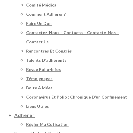
Comité Médical
Comment Adhérer ?
Faire Un Don
Contactez-Nous – Contacto – Contacte-Nos –
Contact Us
Rencontres Et Congrès
Talents D’adhérents
Revue Polio-Infos
Témoignages
Boite À Idées
Coronavirus Et Polio : Chronique D’un Confinement
Liens Utiles
Adhérer
Régler Ma Cotisation