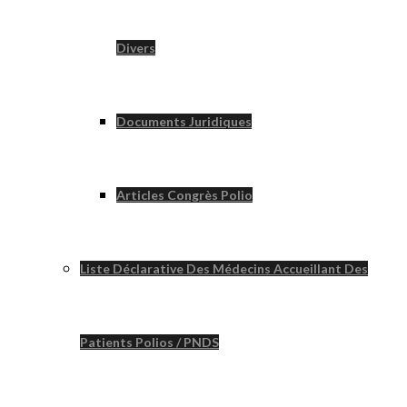
Divers
Documents Juridiques
Articles Congrès Polio
Liste Déclarative Des Médecins Accueillant Des
Patients Polios / PNDS