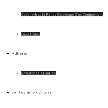
Coronavirus Et Polio : Chronique D’un Confinement
Liens Utiles
Adhérer
Régler Ma Cotisation
Santé / Info / Droits