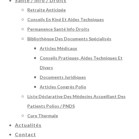
Santé / Info / Droits
Retraite Anticipée
Conseils En Kiné Et Aides Techniques
Permanence Santé Info Droits
Bibliothèque Des Documents Spécialisés
Articles Médicaux
Conseils Pratiques, Aides Techniques Et
Divers
Documents Juridiques
Articles Congrès Polio
Liste Déclarative Des Médecins Accueillant Des
Patients Polios / PNDS
Cure Thermale
Actualités
Contact