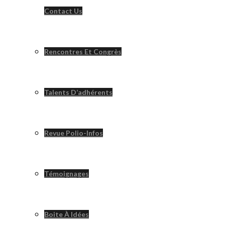
Contact Us
Rencontres Et Congrès
Talents D’adhérents
Revue Polio-Infos
Témoignages
Boite À Idées