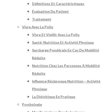
Définitions Et Caractéristiques
Évaluation Du Patient
Traitement
Vivre Avec La Polio
Vivre Et Vieillir Avec La Polio
Santé, Nutrition Et Activité Physique
Surcharge Pondérale En Cas De Mobilité
Réduite
Nutrition Chez Les Personnes À Mobilité
Réduite
Influence Réciproque Nutrition – Activité
Physique
La Diététique En Pratique
Psychologie