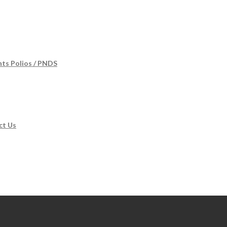
nts Polios / PNDS
ct Us