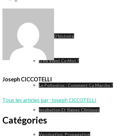
Poliomyélite
Un Peu D’histoire
D’où Vient Ce Mot ?
Joseph CICCOTELLI
Le Poliovirus : Comment Ça Marche ?
Tous les articles par : Joseph CICCOTELLI
Incubation Et Signes Cliniques
Catégories
Vaccination, Propagation