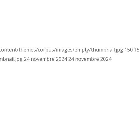
-content/themes/corpus/images/empty/thumbnail.jpg
150
1
bnail.jpg
24 novembre 2024
24 novembre 2024