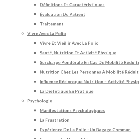
Définitions Et Caractéristiques
Évaluation Du Patient
Traitement
Vivre Avec La Polio
Vivre Et Vieillir Avec La Polio
Santé, Nutrition Et Activité Physique
Surcharge Pondérale En Cas De Mobilité Réduit
Nutrition Chez Les Personnes À Mobilité Rédui
Influence Réciproque Nutrition – Activité Physi
La Diététique En Pratique
Psychologie
Manifestations Psychologiques
La Frustration
Expérience De La Polio : Un Bagage Commun