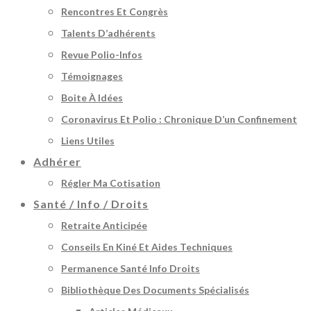
Rencontres Et Congrès
Talents D’adhérents
Revue Polio-Infos
Témoignages
Boite À Idées
Coronavirus Et Polio : Chronique D’un Confinement
Liens Utiles
Adhérer
Régler Ma Cotisation
Santé / Info / Droits
Retraite Anticipée
Conseils En Kiné Et Aides Techniques
Permanence Santé Info Droits
Bibliothèque Des Documents Spécialisés