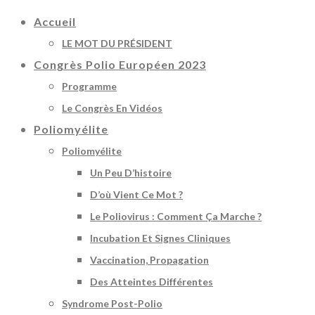
Accueil
LE MOT DU PRÉSIDENT
Congrès Polio Européen 2023
Programme
Le Congrès En Vidéos
Poliomyélite
Poliomyélite
Un Peu D’histoire
D’où Vient Ce Mot ?
Le Poliovirus : Comment Ça Marche ?
Incubation Et Signes Cliniques
Vaccination, Propagation
Des Atteintes Différentes
Syndrome Post-Polio