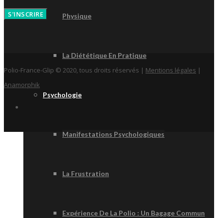
S'INSCRIRE
Physique
La Diététique En Pratique
Polio-France-Glip © 2020, tous droits réservés |
Mentions légales
|
Anamorphik
Psychologie
Manifestations Psychologiques
La Frustration
Expérience De La Polio : Un Bagage Commun