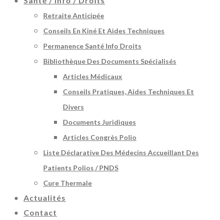
Santé / Info / Droits
Retraite Anticipée
Conseils En Kiné Et Aides Techniques
Permanence Santé Info Droits
Bibliothèque Des Documents Spécialisés
Articles Médicaux
Conseils Pratiques, Aides Techniques Et
Divers
Documents Juridiques
Articles Congrès Polio
Liste Déclarative Des Médecins Accueillant Des
Patients Polios / PNDS
Cure Thermale
Actualités
Contact