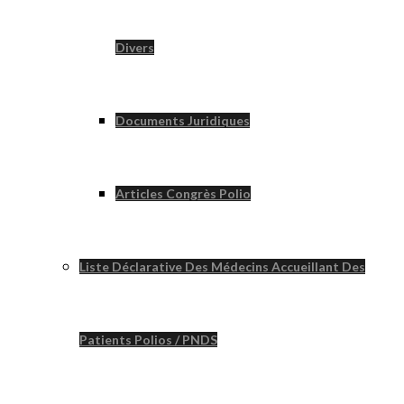
Divers
Documents Juridiques
Articles Congrès Polio
Liste Déclarative Des Médecins Accueillant Des
Patients Polios / PNDS