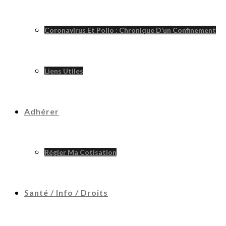
Coronavirus Et Polio : Chronique D’un Confinement
Liens Utiles
Adhérer
Régler Ma Cotisation
Santé / Info / Droits