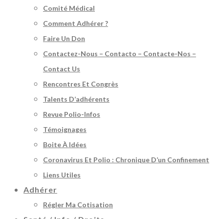
Comité Médical
Comment Adhérer ?
Faire Un Don
Contactez-Nous – Contacto – Contacte-Nos –
Contact Us
Rencontres Et Congrès
Talents D’adhérents
Revue Polio-Infos
Témoignages
Boite À Idées
Coronavirus Et Polio : Chronique D’un Confinement
Liens Utiles
Adhérer
Régler Ma Cotisation