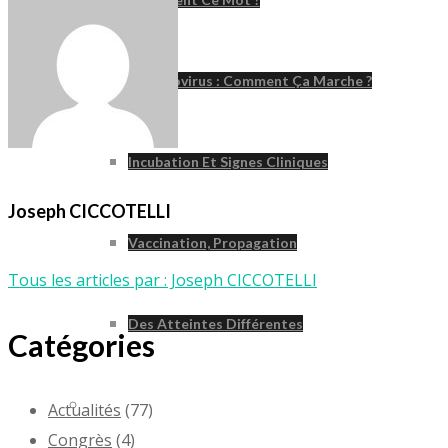
Le Poliovirus : Comment Ça Marche ?
Incubation Et Signes Cliniques
Joseph CICCOTELLI
Vaccination, Propagation
Tous les articles par : Joseph CICCOTELLI
Des Atteintes Différentes
Catégories
Syndrome Post-Polio
Actualités
(77)
Congrès
(4)