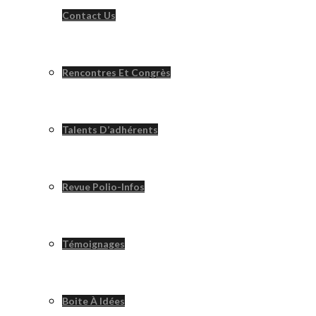
Contact Us
Rencontres Et Congrès
Talents D’adhérents
Revue Polio-Infos
Témoignages
Boite À Idées