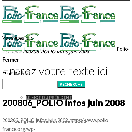
Vous êtes ici :
Polio-
Accueil
»
200806_POLIO infos juin 2008
Fermer
Entrez votre texte ici
France-Glip
Accueil
LE MOT DU PRÉSIDENT
200806_POLIO infos juin 2008
200806_POLIO infos juin 2008
https://www.polio-
Congrès Polio Européen 2023
france.org/wp-