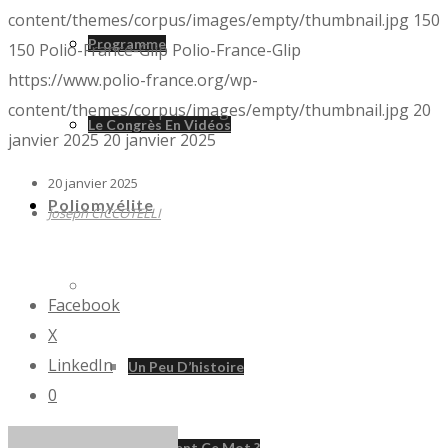
content/themes/corpus/images/empty/thumbnail.jpg
150
Programme
150
Polio-France-Glip
Polio-France-Glip
https://www.polio-france.org/wp-
content/themes/corpus/images/empty/thumbnail.jpg
20
Le Congrès En Vidéos
janvier 2025
20 janvier 2025
20 janvier 2025
Poliomyélite
Joseph CICCOTELLI
Poliomyélite
Facebook
X
LinkedIn
Un Peu D’histoire
0
D’où Vient Ce Mot ?