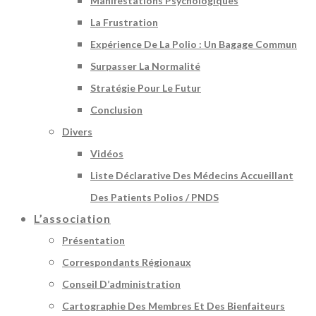
Manifestations Psychologiques
La Frustration
Expérience De La Polio : Un Bagage Commun
Surpasser La Normalité
Stratégie Pour Le Futur
Conclusion
Divers
Vidéos
Liste Déclarative Des Médecins Accueillant
Des Patients Polios / PNDS
L’association
Présentation
Correspondants Régionaux
Conseil D’administration
Cartographie Des Membres Et Des Bienfaiteurs