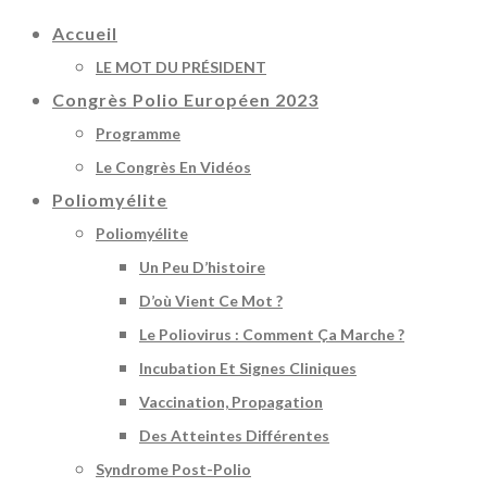
Accueil
LE MOT DU PRÉSIDENT
Congrès Polio Européen 2023
Programme
Le Congrès En Vidéos
Poliomyélite
Poliomyélite
Un Peu D’histoire
D’où Vient Ce Mot ?
Le Poliovirus : Comment Ça Marche ?
Incubation Et Signes Cliniques
Vaccination, Propagation
Des Atteintes Différentes
Syndrome Post-Polio