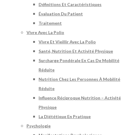
Définitions Et Caractéristiques
Évaluation Du Patient
Traitement
Vivre Avec La Polio
Vivre Et Vieillir Avec La Polio
Santé, Nutrition Et Activité Physique
Surcharge Pondérale En Cas De Mobilité
Réduite
Nutrition Chez Les Personnes À Mobilité
Réduite
Influence Réciproque Nutrition – Activité
Physique
La Diététique En Pratique
Psychologie