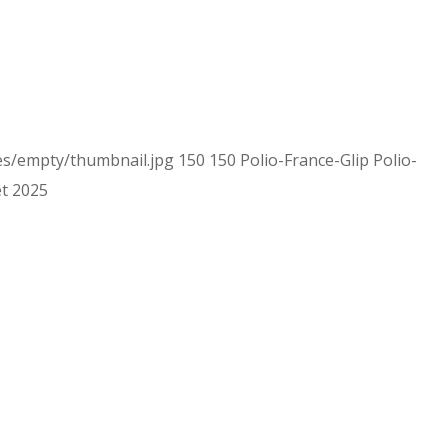
es/empty/thumbnail.jpg
150
150
Polio-France-Glip
Polio-
let 2025