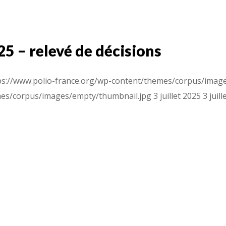
25 – relevé de décisions
ps://www.polio-france.org/wp-content/themes/corpus/imag
mes/corpus/images/empty/thumbnail.jpg
3 juillet 2025
3 juil