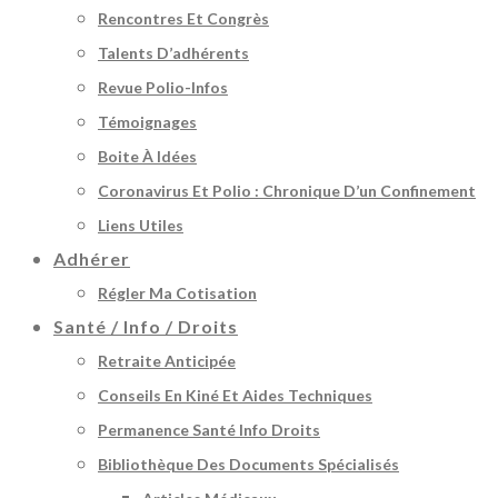
Rencontres Et Congrès
Talents D’adhérents
Revue Polio-Infos
Témoignages
Boite À Idées
Coronavirus Et Polio : Chronique D’un Confinement
Liens Utiles
Adhérer
Régler Ma Cotisation
Santé / Info / Droits
Retraite Anticipée
Conseils En Kiné Et Aides Techniques
Permanence Santé Info Droits
Bibliothèque Des Documents Spécialisés