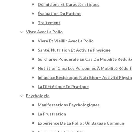
Définitions Et Caractéristiques
Évaluation Du Patient
Traitement
Vivre Avec La Polio
Vivre Et Vieillir Avec La Polio
Santé, Nutrition Et Activité Physique
Surcharge Pondérale En Cas De Mobilité Réduit
Nutrition Chez Les Personnes À Mobilité Rédui
Influence Réciproque Nutrition – Activité Physi
La Diététique En Pratique
Psychologie
Manifestations Psychologiques
La Frustration
Expérience De La Polio : Un Bagage Commun