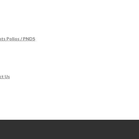
nts Polios / PNDS
ct Us