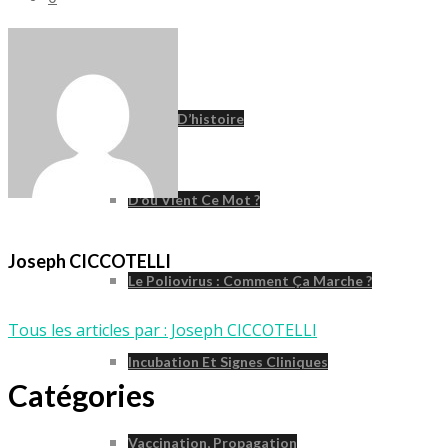
Poliomyélite
Un Peu D’histoire
D’où Vient Ce Mot ?
Joseph CICCOTELLI
Le Poliovirus : Comment Ça Marche ?
Tous les articles par : Joseph CICCOTELLI
Incubation Et Signes Cliniques
Catégories
Vaccination, Propagation