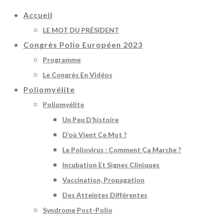
Accueil
LE MOT DU PRÉSIDENT
Congrès Polio Européen 2023
Programme
Le Congrès En Vidéos
Poliomyélite
Poliomyélite
Un Peu D’histoire
D’où Vient Ce Mot ?
Le Poliovirus : Comment Ça Marche ?
Incubation Et Signes Cliniques
Vaccination, Propagation
Des Atteintes Différentes
Syndrome Post-Polio