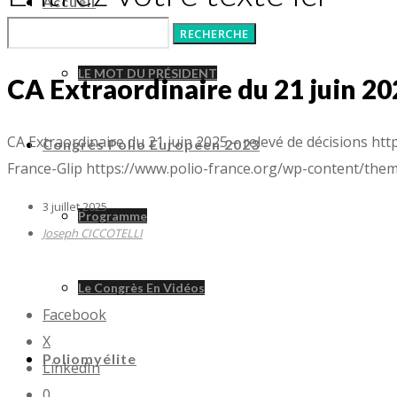
Accueil
LE MOT DU PRÉSIDENT
CA Extraordinaire du 21 juin 20
CA Extraordinaire du 21 juin 2025 – relevé de décisions
htt
Congrès Polio Européen 2023
France-Glip
https://www.polio-france.org/wp-content/the
3 juillet 2025
Programme
Joseph CICCOTELLI
Le Congrès En Vidéos
Facebook
X
Poliomyélite
LinkedIn
0