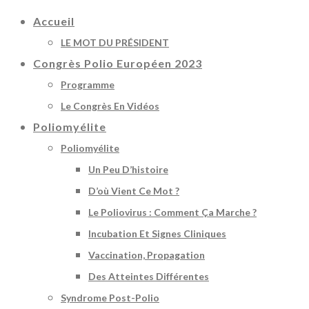
Accueil
LE MOT DU PRÉSIDENT
Congrès Polio Européen 2023
Programme
Le Congrès En Vidéos
Poliomyélite
Poliomyélite
Un Peu D’histoire
D’où Vient Ce Mot ?
Le Poliovirus : Comment Ça Marche ?
Incubation Et Signes Cliniques
Vaccination, Propagation
Des Atteintes Différentes
Syndrome Post-Polio