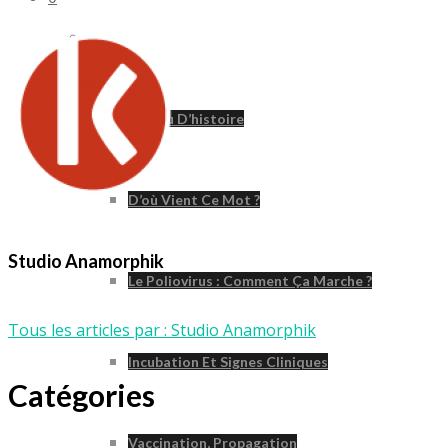
Poliomyélite
Un Peu D’histoire
D’où Vient Ce Mot ?
Studio Anamorphik
Le Poliovirus : Comment Ça Marche ?
Tous les articles par : Studio Anamorphik
Incubation Et Signes Cliniques
Catégories
Vaccination, Propagation