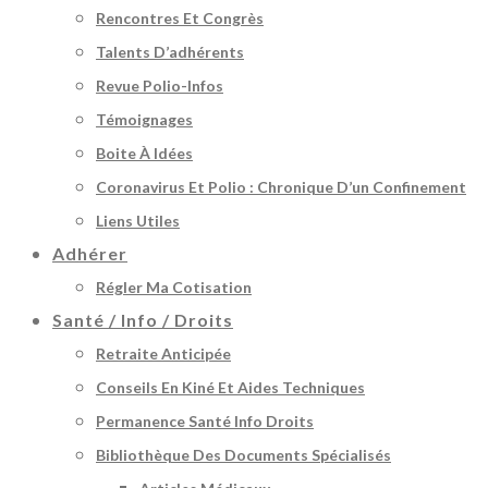
Rencontres Et Congrès
Talents D’adhérents
Revue Polio-Infos
Témoignages
Boite À Idées
Coronavirus Et Polio : Chronique D’un Confinement
Liens Utiles
Adhérer
Régler Ma Cotisation
Santé / Info / Droits
Retraite Anticipée
Conseils En Kiné Et Aides Techniques
Permanence Santé Info Droits
Bibliothèque Des Documents Spécialisés