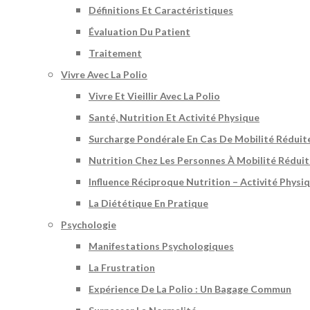
Définitions Et Caractéristiques
Évaluation Du Patient
Traitement
Vivre Avec La Polio
Vivre Et Vieillir Avec La Polio
Santé, Nutrition Et Activité Physique
Surcharge Pondérale En Cas De Mobilité Réduit
Nutrition Chez Les Personnes À Mobilité Rédui
Influence Réciproque Nutrition – Activité Physi
La Diététique En Pratique
Psychologie
Manifestations Psychologiques
La Frustration
Expérience De La Polio : Un Bagage Commun