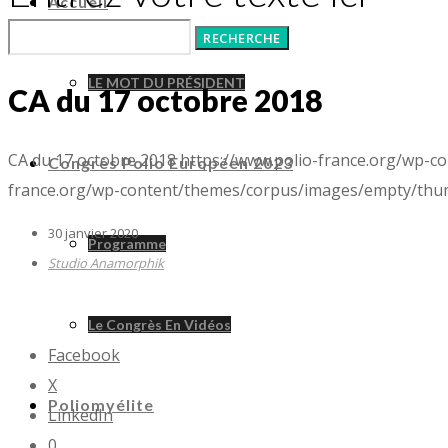
Accueil
LE MOT DU PRÉSIDENT
CA du 17 octobre 2018
CA du 17 octobre 2018
https://www.polio-france.org/wp-
Congrès Polio Européen 2023
france.org/wp-content/themes/corpus/images/empty/thum
30 janvier 2020
Programme
Studio Anamorphik
Le Congrès En Vidéos
Facebook
X
Poliomyélite
LinkedIn
0