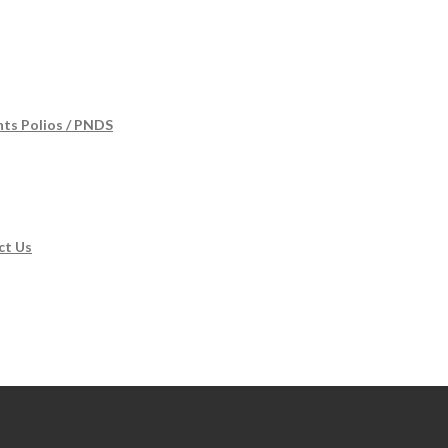
nts Polios / PNDS
ct Us