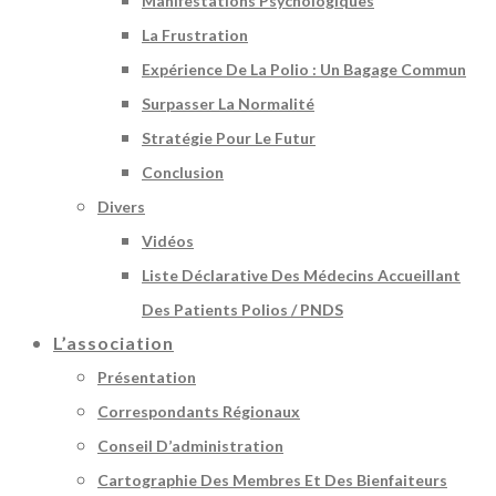
Manifestations Psychologiques
La Frustration
Expérience De La Polio : Un Bagage Commun
Surpasser La Normalité
Stratégie Pour Le Futur
Conclusion
Divers
Vidéos
Liste Déclarative Des Médecins Accueillant
Des Patients Polios / PNDS
L’association
Présentation
Correspondants Régionaux
Conseil D’administration
Cartographie Des Membres Et Des Bienfaiteurs