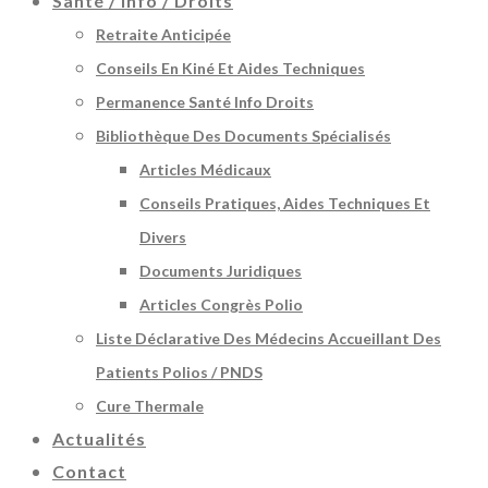
Santé / Info / Droits
Retraite Anticipée
Conseils En Kiné Et Aides Techniques
Permanence Santé Info Droits
Bibliothèque Des Documents Spécialisés
Articles Médicaux
Conseils Pratiques, Aides Techniques Et
Divers
Documents Juridiques
Articles Congrès Polio
Liste Déclarative Des Médecins Accueillant Des
Patients Polios / PNDS
Cure Thermale
Actualités
Contact