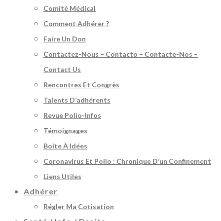
Comité Médical
Comment Adhérer ?
Faire Un Don
Contactez-Nous – Contacto – Contacte-Nos –
Contact Us
Rencontres Et Congrès
Talents D’adhérents
Revue Polio-Infos
Témoignages
Boite À Idées
Coronavirus Et Polio : Chronique D’un Confinement
Liens Utiles
Adhérer
Régler Ma Cotisation