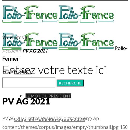
Vous êtes ici :
Polio-
Accueil
»
PV AG 2021
Fermer
Entrez votre texte ici
France-Glip
Accueil
LE MOT DU PRÉSIDENT
PV AG 2021
PV AG 2021
https://www.polio-france.org/wp-
Congrès Polio Européen 2023
content/themes/corpus/images/empty/thumbnail.jpg
150