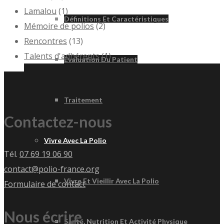
Lamalou
(1)
Définitions Et Caractéristiques
Mémoire de polios
(2)
Rencontres
(13)
Talents d'adhérents
(1)
Évaluation Du Patient
Traitement
Contactez-nous
Vivre Avec La Polio
Tél.
07 69 19 06 90
contact@polio-france.org
Vivre Et Vieillir Avec La Polio
Formulaire de contact
Nous écrire
Santé, Nutrition Et Activité Physique