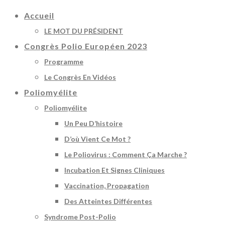
Accueil
LE MOT DU PRÉSIDENT
Congrès Polio Européen 2023
Programme
Le Congrès En Vidéos
Poliomyélite
Poliomyélite
Un Peu D’histoire
D’où Vient Ce Mot ?
Le Poliovirus : Comment Ça Marche ?
Incubation Et Signes Cliniques
Vaccination, Propagation
Des Atteintes Différentes
Syndrome Post-Polio