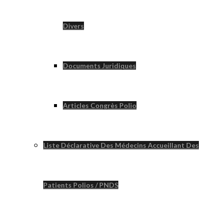
Divers
Documents Juridiques
Articles Congrès Polio
Liste Déclarative Des Médecins Accueillant Des
Patients Polios / PNDS