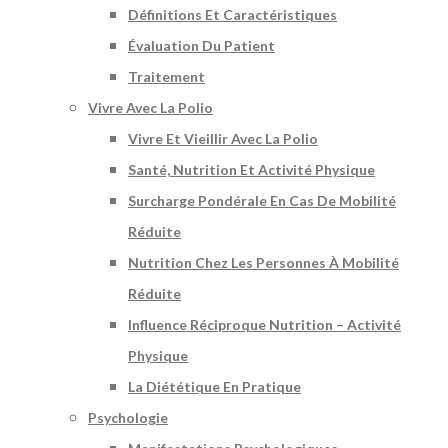
Définitions Et Caractéristiques
Évaluation Du Patient
Traitement
Vivre Avec La Polio
Vivre Et Vieillir Avec La Polio
Santé, Nutrition Et Activité Physique
Surcharge Pondérale En Cas De Mobilité
Réduite
Nutrition Chez Les Personnes À Mobilité
Réduite
Influence Réciproque Nutrition – Activité
Physique
La Diététique En Pratique
Psychologie