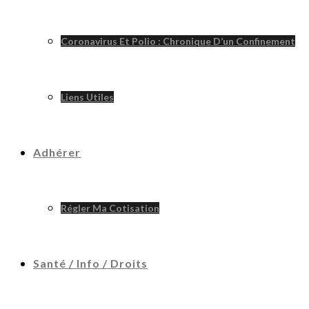
Coronavirus Et Polio : Chronique D’un Confinement
Liens Utiles
Adhérer
Régler Ma Cotisation
Santé / Info / Droits