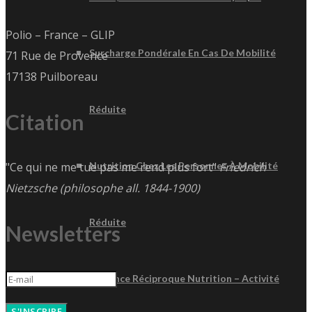
Polio – France – GLIP
Surcharge Pondérale En Cas De Mobilité
71 Rue de Provence
17138 Puilboreau
Réduite
Citation
"Ce qui ne me tue pas me rend plus fort"
Friedrich
Nutrition Chez Les Personnes À Mobilité
Nietzsche (philosophe all. 1844-1900)
Réduite
Newsletters
Influence Réciproque Nutrition – Activité
S'INSCRIRE