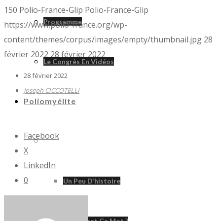
150
Polio-France-Glip
Polio-France-Glip
Programme
https://www.polio-france.org/wp-
content/themes/corpus/images/empty/thumbnail.jpg
28
février 2022
28 février 2022
Le Congrès En Vidéos
28 février 2022
Joseph CICCOTELLI
Poliomyélite
Facebook
Poliomyélite
X
LinkedIn
0
Un Peu D’histoire
D’où Vient Ce Mot ?