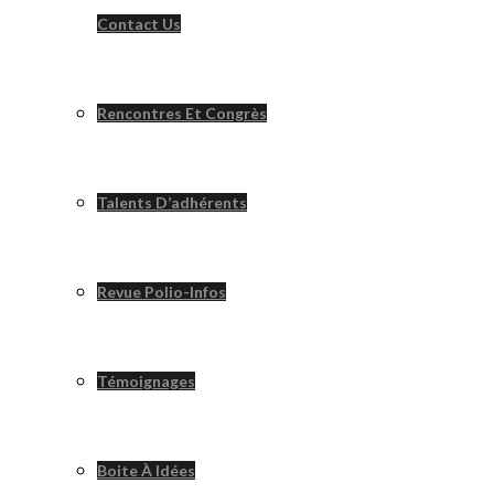
Contact Us
Rencontres Et Congrès
Talents D’adhérents
Revue Polio-Infos
Témoignages
Boite À Idées