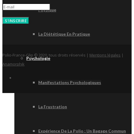
Physique
S'INSCRIRE
La Diététique En Pratique
Polio-France-Glip © 2020, tous droits réservés |
Mentions légales
|
Psychologie
Anamorphik
Manifestations Psychologiques
La Frustration
Expérience De La Polio : Un Bagage Commun