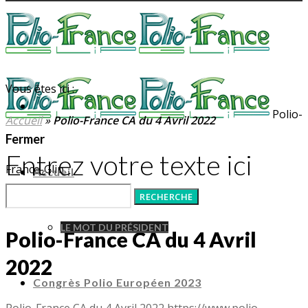
Vous êtes ici :
Polio-
Accueil
»
Polio-France CA du 4 Avril 2022
Fermer
Entrez votre texte ici
France-Glip
Accueil
LE MOT DU PRÉSIDENT
Polio-France CA du 4 Avril
2022
Congrès Polio Européen 2023
Polio-France CA du 4 Avril 2022
https://www.polio-