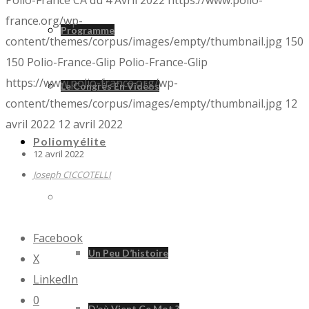
france.org/wp-
Programme
content/themes/corpus/images/empty/thumbnail.jpg
150
150
Polio-France-Glip
Polio-France-Glip
https://www.polio-france.org/wp-
Le Congrès En Vidéos
content/themes/corpus/images/empty/thumbnail.jpg
12
avril 2022
12 avril 2022
Poliomyélite
12 avril 2022
Joseph CICCOTELLI
Poliomyélite
Facebook
Un Peu D’histoire
X
LinkedIn
0
D’où Vient Ce Mot ?