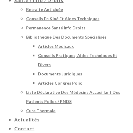
Santé / Info / Droits
Retraite Anticipée
Conseils En Kiné Et Aides Techniques
Permanence Santé Info Droits
Bibliothèque Des Documents Spécialisés
Articles Médicaux
Conseils Pratiques, Aides Techniques Et
Divers
Documents Juridiques
Articles Congrès Polio
Liste Déclarative Des Médecins Accueillant Des
Patients Polios / PNDS
Cure Thermale
Actualités
Contact