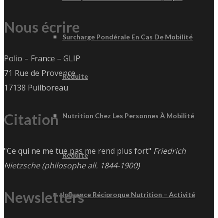
Nous écrire
Surcharge Pondérale En Cas De Mobilité
Polio – France – GLIP
71 Rue de Provence
Réduite
17138 Puilboreau
Citation
Nutrition Chez Les Personnes À Mobilité
"Ce qui ne me tue pas me rend plus fort"
Friedrich
Réduite
Nietzsche (philosophe all. 1844-1900)
Newsletters
Influence Réciproque Nutrition – Activité