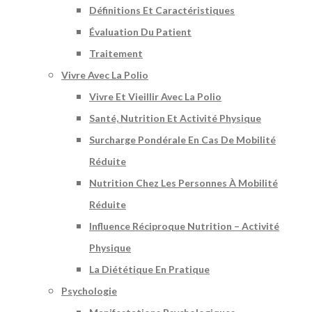
Définitions Et Caractéristiques
Évaluation Du Patient
Traitement
Vivre Avec La Polio
Vivre Et Vieillir Avec La Polio
Santé, Nutrition Et Activité Physique
Surcharge Pondérale En Cas De Mobilité
Réduite
Nutrition Chez Les Personnes À Mobilité
Réduite
Influence Réciproque Nutrition – Activité
Physique
La Diététique En Pratique
Psychologie