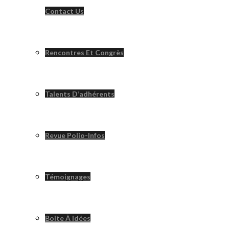
Contact Us
Rencontres Et Congrès
Talents D’adhérents
Revue Polio-Infos
Témoignages
Boite À Idées