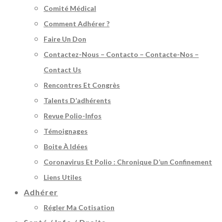
Comité Médical
Comment Adhérer ?
Faire Un Don
Contactez-Nous – Contacto – Contacte-Nos –
Contact Us
Rencontres Et Congrès
Talents D’adhérents
Revue Polio-Infos
Témoignages
Boite À Idées
Coronavirus Et Polio : Chronique D’un Confinement
Liens Utiles
Adhérer
Régler Ma Cotisation