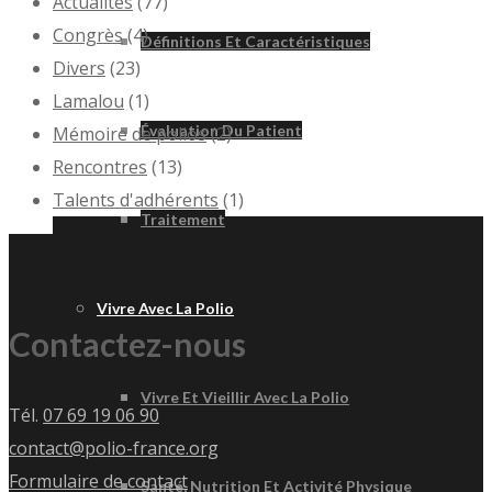
Actualités
(77)
Congrès
(4)
Définitions Et Caractéristiques
Divers
(23)
Lamalou
(1)
Évaluation Du Patient
Mémoire de polios
(2)
Rencontres
(13)
Talents d'adhérents
(1)
Traitement
Vivre Avec La Polio
Contactez-nous
Vivre Et Vieillir Avec La Polio
Tél.
07 69 19 06 90
contact@polio-france.org
Formulaire de contact
Santé, Nutrition Et Activité Physique