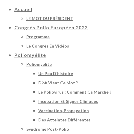
Accueil
LE MOT DU PRÉSIDENT
Congrès Polio Européen 2023
Programme
Le Congrès En Vidéos
Poliomyélite
Poliomyélite
Un Peu D’histoire
D’où Vient Ce Mot ?
Le Poliovirus : Comment Ça Marche ?
Incubation Et Signes Cliniques
Vaccination, Propagation
Des Atteintes Différentes
Syndrome Post-Polio