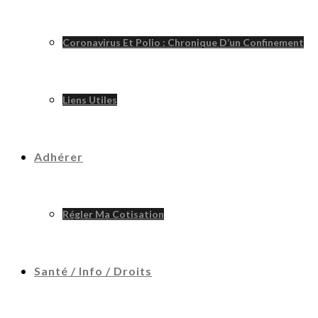
Coronavirus Et Polio : Chronique D’un Confinement
Liens Utiles
Adhérer
Régler Ma Cotisation
Santé / Info / Droits