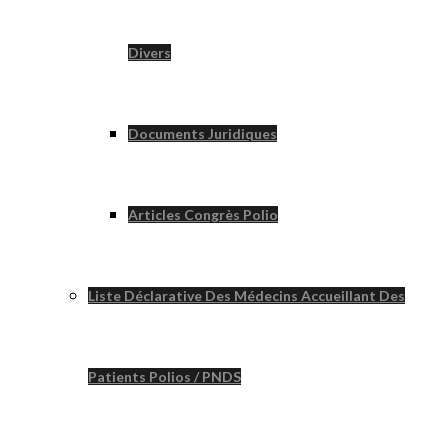
Divers
Documents Juridiques
Articles Congrès Polio
Liste Déclarative Des Médecins Accueillant Des
Patients Polios / PNDS