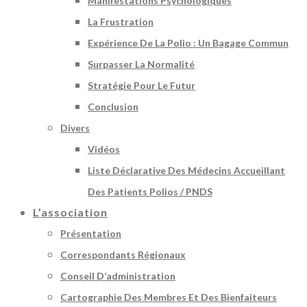
Manifestations Psychologiques
La Frustration
Expérience De La Polio : Un Bagage Commun
Surpasser La Normalité
Stratégie Pour Le Futur
Conclusion
Divers
Vidéos
Liste Déclarative Des Médecins Accueillant
Des Patients Polios / PNDS
L’association
Présentation
Correspondants Régionaux
Conseil D’administration
Cartographie Des Membres Et Des Bienfaiteurs