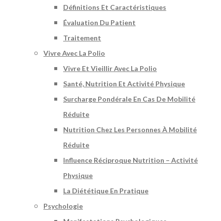
Définitions Et Caractéristiques
Évaluation Du Patient
Traitement
Vivre Avec La Polio
Vivre Et Vieillir Avec La Polio
Santé, Nutrition Et Activité Physique
Surcharge Pondérale En Cas De Mobilité
Réduite
Nutrition Chez Les Personnes À Mobilité
Réduite
Influence Réciproque Nutrition – Activité
Physique
La Diététique En Pratique
Psychologie