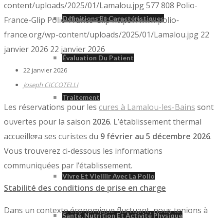
content/uploads/2025/01/Lamalou.jpg
577
808
Polio-
Définitions Et Caractéristiques
France-Glip
Polio-France-Glip
https://www.polio-
france.org/wp-content/uploads/2025/01/Lamalou.jpg
22
janvier 2026
22 janvier 2026
Évaluation Du Patient
22 janvier 2026
Joseph CICCOTELLI
Traitement
Les réservations pour les
cures à Lamalou-les-Bains
sont
ouvertes pour la saison
2026
. L’établissement thermal
accueillera ses curistes du
9 février au 5 décembre 2026
.
Vivre Avec La Polio
Vous trouverez ci-dessous les informations
communiquées par l’établissement.
Vivre Et Vieillir Avec La Polio
Stabilité des conditions de prise en charge
Dans un contexte économique fluctuant, nous tenions à
Santé, Nutrition Et Activité Physique