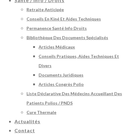
Santé / Info / Droits
Retraite Anticipée
Conseils En Kiné Et Aides Techniques
Permanence Santé Info Droits
Bibliothèque Des Documents Spécialisés
Articles Médicaux
Conseils Pratiques, Aides Techniques Et
Divers
Documents Juridiques
Articles Congrès Polio
Liste Déclarative Des Médecins Accueillant Des
Patients Polios / PNDS
Cure Thermale
Actualités
Contact