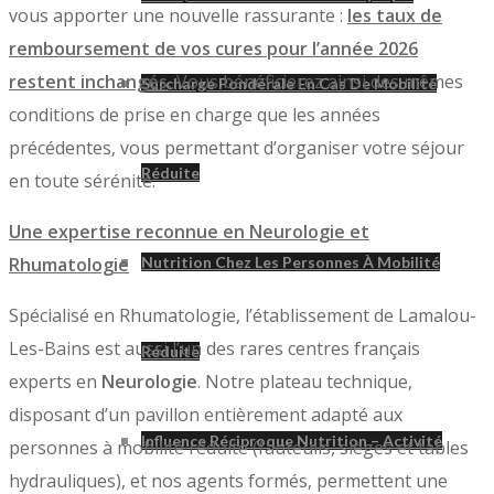
vous apporter une nouvelle rassurante :
les taux de
remboursement de vos cures pour l’année 2026
restent inchangés
.
Vous bénéficierez ainsi des mêmes
Surcharge Pondérale En Cas De Mobilité
conditions de prise en charge que les années
précédentes, vous permettant d’organiser votre séjour
Réduite
en toute sérénité.
Une expertise reconnue en Neurologie et
Rhumatologie
Nutrition Chez Les Personnes À Mobilité
Spécialisé en Rhumatologie, l’établissement de Lamalou-
Les-Bains est aussi l’un des rares centres français
Réduite
experts en
Neurologie
. Notre plateau technique,
disposant d’un pavillon entièrement adapté aux
Influence Réciproque Nutrition – Activité
personnes à mobilité réduite (fauteuils, sièges et tables
hydrauliques), et nos agents formés, permettent une