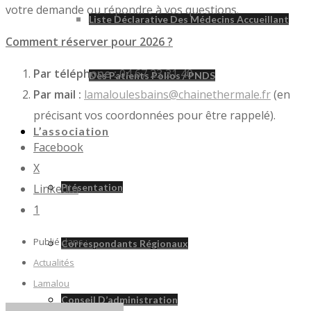
votre demande ou répondre à vos questions.
Liste Déclarative Des Médecins Accueillant
Comment réserver pour 2026 ?
Par téléphone :
04 67 23 31 40
Des Patients Polios / PNDS
Par mail :
lamaloulesbains@chainethermale.fr
(en
précisant vos coordonnées pour être rappelé).
L’association
Facebook
X
LinkedIn
Présentation
1
Publié dans :
Correspondants Régionaux
Actualités
Lamalou
Conseil D’administration