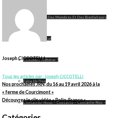
Cartographie Des Membres Et Des Bienfaiteurs
Comité Médical
Joseph CICCOTELLI
Comment Adhérer ?
Tous les articles par : Joseph CICCOTELLI
Faire Un Don
Nos prochaines JRN, du 16 au 19 avril 2026 à la
« ferme de Courcimont »
Découvrez le clip vidéo « Polio-France »
Contactez-Nous – Contacto – Contacte-Nos –
Catégories