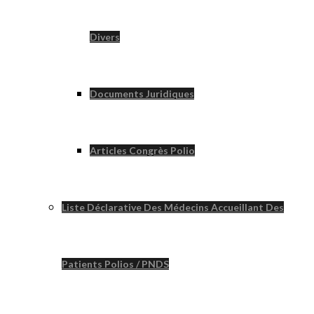
Divers
Documents Juridiques
Articles Congrès Polio
Liste Déclarative Des Médecins Accueillant Des
Patients Polios / PNDS