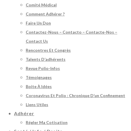
Comité Médical
Comment Adhérer ?
Faire Un Don
Contactez-Nous – Contacto – Contacte-Nos –
Contact Us
Rencontres Et Congrès
Talents D’adhérents
Revue Polio-Infos
Témoignages
Boite À Idées
Coronavirus Et Polio : Chronique D’un Confinement
Liens Utiles
Adhérer
Régler Ma Cotisation