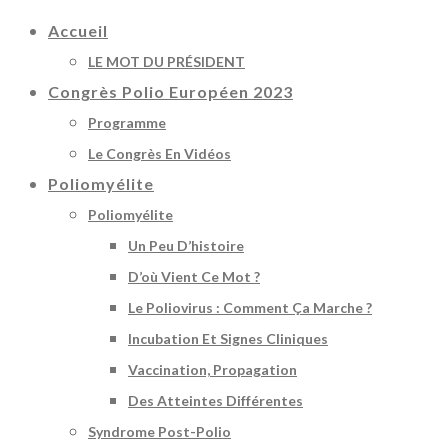
Accueil
LE MOT DU PRÉSIDENT
Congrès Polio Européen 2023
Programme
Le Congrès En Vidéos
Poliomyélite
Poliomyélite
Un Peu D’histoire
D’où Vient Ce Mot ?
Le Poliovirus : Comment Ça Marche ?
Incubation Et Signes Cliniques
Vaccination, Propagation
Des Atteintes Différentes
Syndrome Post-Polio