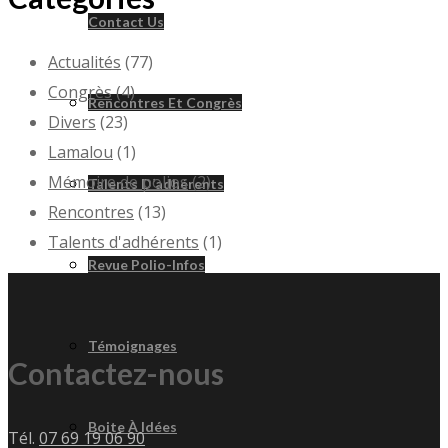
Contact Us
Actualités
(77)
Congrès
(4)
Rencontres Et Congrès
Divers
(23)
Lamalou
(1)
Mémoire de polios
(2)
Talents D’adhérents
Rencontres
(13)
Talents d'adhérents
(1)
Revue Polio-Infos
Témoignages
Contactez-nous
Boite À Idées
Tél.
07 69 19 06 90