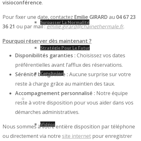
visioconférence
.
Pour fixer une date, contactez
Emilie GIRARD
au
04 67 23
Surpasser La Normalité
36 21
ou par mail :
emilie.girard@chainethermale.fr
.
Pourquoi réserver dès maintenant ?
Stratégie Pour Le Futur
Disponibilités garanties :
Choisissez vos dates
préférentielles avant l’afflux des réservations.
Conclusion
Sérénité budgétaire :
Aucune surprise sur votre
reste à charge grâce au maintien des taux.
Accompagnement personnalisé :
Notre équipe
Divers
reste à votre disposition pour vous aider dans vos
démarches administratives.
Vidéos
Nous sommes à votre entière disposition par téléphone
ou directement via notre
site internet
pour enregistrer