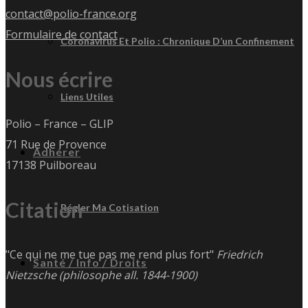
contact@polio-france.org
Formulaire de contact
Coronavirus Et Polio : Chronique D’un Confinement
Nous écrire
Liens Utiles
Polio – France – GLIP
71 Rue de Provence
Adhérer
17138 Puilboreau
Citation
Régler Ma Cotisation
"Ce qui ne me tue pas me rend plus fort"
Friedrich
Santé / Info / Droits
Nietzsche (philosophe all. 1844-1900)