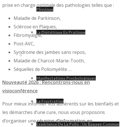
prise en charge optimale des pathologies telles que :
Physique
Maladie de Parkinson,
Sclérose en Plaques,
La Diététique En Pratique
Fibromyalgie,
Post-AVC,
Syndrome des jambes sans repos,
Psychologie
Maladie de Charcot-Marie-Tooth,
Séquelles de Poliomyélite …
Manifestations Psychologiques
Nouveauté 2026 : Rencontrons-nous en
visioconférence
La Frustration
Pour mieux informer vos adhérents sur les bienfaits et
les démarches d’une cure, nous vous proposons
d’organiser une
réunion d’information en
Expérience De La Polio : Un Bagage Commun