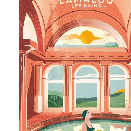
Programme
Le Congrès En Vidéos
Poliomyélite
Poliomyélite
Un Peu D’histoire
D’où Vient Ce Mot ?