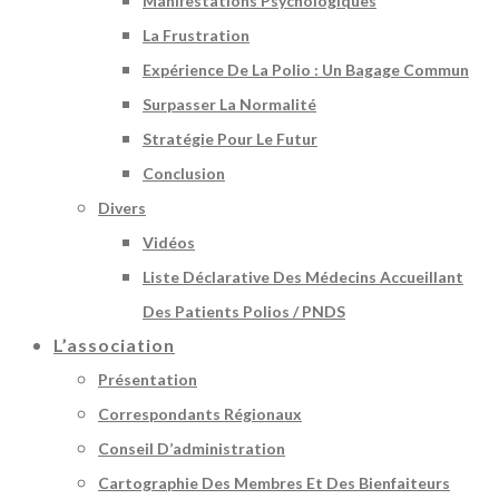
Manifestations Psychologiques
La Frustration
Expérience De La Polio : Un Bagage Commun
Surpasser La Normalité
Stratégie Pour Le Futur
Conclusion
Divers
Vidéos
Liste Déclarative Des Médecins Accueillant
Des Patients Polios / PNDS
L’association
Présentation
Correspondants Régionaux
Conseil D’administration
Cartographie Des Membres Et Des Bienfaiteurs