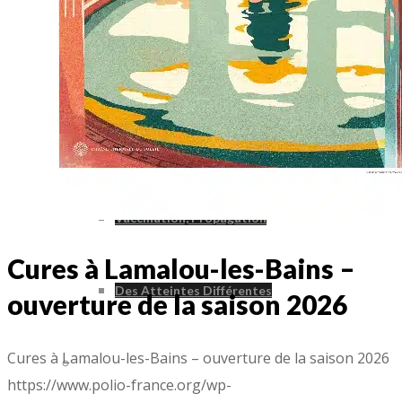
Le Poliovirus : Comment Ça Marche ?
Incubation Et Signes Cliniques
Vaccination, Propagation
Cures à Lamalou-les-Bains –
Des Atteintes Différentes
ouverture de la saison 2026
Cures à Lamalou-les-Bains – ouverture de la saison 2026
Syndrome Post-Polio
https://www.polio-france.org/wp-