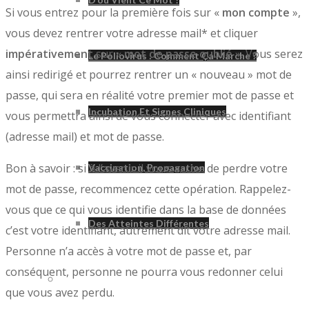
Si vous entrez pour la première fois sur «
mon compte
»,
vous devez rentrer votre adresse mail* et cliquer
impérativement
sur «
mot de passe oublié
». Vous serez
Le Poliovirus : Comment Ça Marche ?
ainsi redirigé et pourrez rentrer un « nouveau » mot de
passe, qui sera en réalité votre premier mot de passe et
Incubation Et Signes Cliniques
vous permettra ainsi de vous connecter avec identifiant
(adresse mail) et mot de passe.
Bon à savoir : si à l’avenir il vous arrive de perdre votre
Vaccination, Propagation
mot de passe, recommencez cette opération. Rappelez-
vous que ce qui vous identifie dans la base de données
Des Atteintes Différentes
c’est votre identifiant, autrement dit votre adresse mail.
Personne n’a accès à votre mot de passe et, par
conséquent, personne ne pourra vous redonner celui
Syndrome Post-Polio
que vous avez perdu.