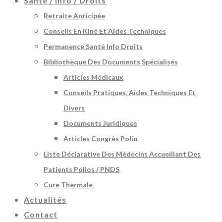
Santé / Info / Droits
Retraite Anticipée
Conseils En Kiné Et Aides Techniques
Permanence Santé Info Droits
Bibliothèque Des Documents Spécialisés
Articles Médicaux
Conseils Pratiques, Aides Techniques Et
Divers
Documents Juridiques
Articles Congrès Polio
Liste Déclarative Des Médecins Accueillant Des
Patients Polios / PNDS
Cure Thermale
Actualités
Contact