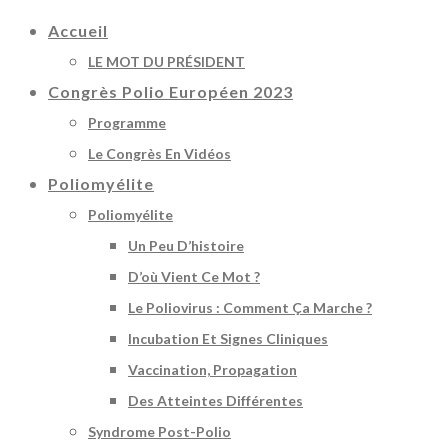
Accueil
LE MOT DU PRÉSIDENT
Congrès Polio Européen 2023
Programme
Le Congrès En Vidéos
Poliomyélite
Poliomyélite
Un Peu D’histoire
D’où Vient Ce Mot ?
Le Poliovirus : Comment Ça Marche ?
Incubation Et Signes Cliniques
Vaccination, Propagation
Des Atteintes Différentes
Syndrome Post-Polio