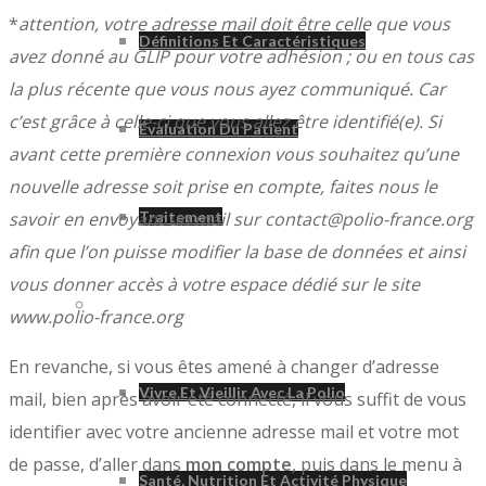
*
attention, votre adresse mail doit être celle que vous
Définitions Et Caractéristiques
avez donné au GLIP pour votre adhésion ; ou en tous cas
la plus récente que vous nous ayez communiqué. Car
c’est grâce à celle-ci que vous allez être identifié(e). Si
Évaluation Du Patient
avant cette première connexion vous souhaitez qu’une
nouvelle adresse soit prise en compte, faites nous le
Traitement
savoir en envoyant un mail sur contact@polio-france.org
afin que l’on puisse modifier la base de données et ainsi
vous donner accès à votre espace dédié sur le site
Vivre Avec La Polio
www.polio-france.org
En revanche, si vous êtes amené à changer d’adresse
Vivre Et Vieillir Avec La Polio
mail, bien après avoir été connecté, il vous suffit de vous
identifier avec votre ancienne adresse mail et votre mot
de passe, d’aller dans
mon compte
, puis dans le menu à
Santé, Nutrition Et Activité Physique