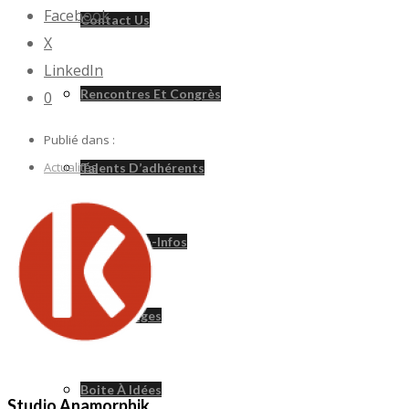
Facebook
Contact Us
X
LinkedIn
Rencontres Et Congrès
0
Publié dans :
Actualités
Talents D’adhérents
Revue Polio-Infos
Témoignages
Boite À Idées
Studio Anamorphik