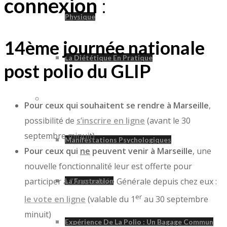
connexion
:
Physique
14ème journée nationale
La Diététique En Pratique
post polio du GLIP
Psychologie
Pour ceux qui souhaitent se rendre à Marseille
,
possibilité de
s’inscrire en ligne
(avant le 30
septembre minuit)
Manifestations Psychologiques
Pour ceux qui
ne
peuvent venir à Marseille
, une
nouvelle fonctionnalité leur est offerte pour
participer à l’Assemblée Générale depuis chez eux :
La Frustration
er
le vote en ligne
(valable du 1
au 30 septembre
minuit)
Expérience De La Polio : Un Bagage Commun