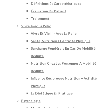
Définitions Et Caractéristiques
Évaluation Du Patient
Traitement
Vivre Avec La Polio
Vivre Et Vieillir Avec La Polio
Santé, Nutrition Et Activité Physique
Surcharge Pondérale En Cas De Mobilité
Réduite
Nutrition Chez Les Personnes À Mobilité
Réduite
Influence Réciproque Nutrition – Activité
Physique
La Diététique En Pratique
Psychologie