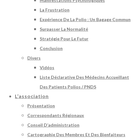
Manifestations Psychologiques
La Frustration
Expérience De La Polio : Un Bagage Commun
Surpasser La Normalité
Stratégie Pour Le Futur
Conclusion
Divers
Vidéos
Liste Déclarative Des Médecins Accueillant
Des Patients Polios / PNDS
L’association
Présentation
Correspondants Régionaux
Conseil D’administration
Cartographie Des Membres Et Des Bienfaiteurs