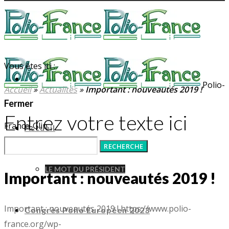
Vous êtes ici :
Polio-
Accueil
»
Actualités
»
Important : nouveautés 2019 !
Fermer
Entrez votre texte ici
France-Glip
Accueil
LE MOT DU PRÉSIDENT
Important : nouveautés 2019 !
Important : nouveautés 2019 !
https://www.polio-
Congrès Polio Européen 2023
france.org/wp-