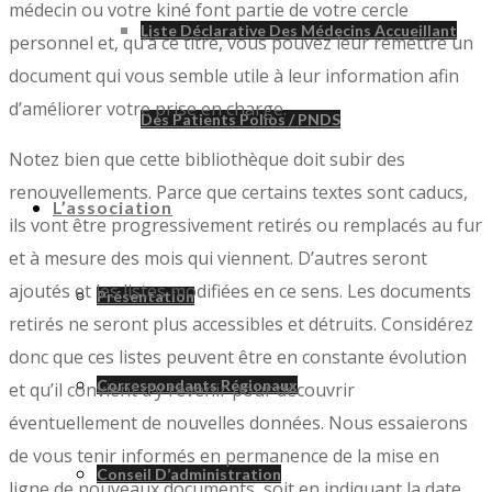
médecin ou votre kiné font partie de votre cercle
Liste Déclarative Des Médecins Accueillant
personnel et, qu’à ce titre, vous pouvez leur remettre un
document qui vous semble utile à leur information afin
d’améliorer votre prise en charge.
Des Patients Polios / PNDS
Notez bien que cette bibliothèque doit subir des
renouvellements. Parce que certains textes sont caducs,
L’association
ils vont être progressivement retirés ou remplacés au fur
et à mesure des mois qui viennent. D’autres seront
ajoutés et les listes modifiées en ce sens. Les documents
Présentation
retirés ne seront plus accessibles et détruits. Considérez
donc que ces listes peuvent être en constante évolution
Correspondants Régionaux
et qu’il convient d’y revenir pour découvrir
éventuellement de nouvelles données. Nous essaierons
de vous tenir informés en permanence de la mise en
Conseil D’administration
ligne de nouveaux documents, soit en indiquant la date