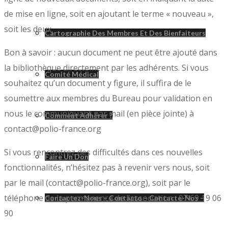
de mise en ligne, soit en ajoutant le terme « nouveau »,
soit les deux.
Cartographie Des Membres Et Des Bienfaiteurs
Bon à savoir : aucun document ne peut être ajouté dans
la bibliothèque directement par les adhérents. Si vous
Comité Médical
souhaitez qu’un document y figure, il suffira de le
soumettre aux membres du Bureau pour validation en
nous le communiquant par mail (en pièce jointe) à
Comment Adhérer ?
contact@polio-france.org
Si vous rencontrez des difficultés dans ces nouvelles
Faire Un Don
fonctionnalités, n’hésitez pas à revenir vers nous, soit
par le mail (contact@polio-france.org), soit par le
téléphone de la permanence de l’association : 07 69 19 06
Contactez-Nous – Contacto – Contacte-Nos –
90