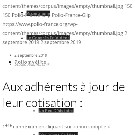
content/themes/corpus/images/empty/thumbnail.jpg
150
Programme
150
Polio-France-Glip
Polio-France-Glip
https://www.polio-france.org/wp-
content/themes/corpus/images/empty/thumbnail.jpg
2
Le Congrès En Vidéos
septembre 2019
2 septembre 2019
2 septembre 2019
Poliomyélite
Studio Anamorphik
Aux adhérents à jour de
Poliomyélite
leur cotisation :
Un Peu D’histoire
ère
1
connexion
en cliquant sur «
mon compte
»
D’où Vient Ce Mot ?