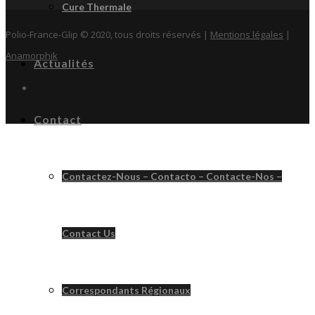
Cure Thermale
Polio-France-Glip © 2020, tous droits réservés |
Mentions légales
|
Anamorphik
Actualités
Contact
Contactez-Nous – Contacto – Contacte-Nos –
Contact Us
Correspondants Régionaux