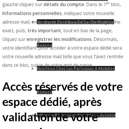
er
gauche cliquez sur
détails du compte
. Dans le 1
bloc,
Informations personnelles
, indiquez votre nouvelle
adresse mail, en prenant soin de vérifier l’orthographe
Surcharge Pondérale En Cas De Mobilité
exact, puis,
très important
, tout en bas de la page,
cliquez sur
enregistrer les modifications
. Désormais,
Réduite
votre identifiant pour accéder à votre espace dédié sera
votre nouvelle adresse mail telle que vous l’avez rentrée
dans ce bloc, suivie de votre mot de passe.
Nutrition Chez Les Personnes À Mobilité
Accès réservés de votre
Réduite
espace dédié, après
validation de votre
Influence Réciproque Nutrition – Activité