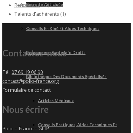
Retraite Anticipée
Rencontres
(13)
Talents d'adhérents
(1)
Conseils En Kiné Et Aides Techniques
Contactez-nous
Permanence Santé Info Droits
Tél.
07 69 19 06 90
Bibliothèque Des Documents Spécialisés
contact@polio-france.org
Formulaire de contact
Articles Médicaux
Nous écrire
Conseils Pratiques, Aides Techniques Et
Polio – France – GLIP