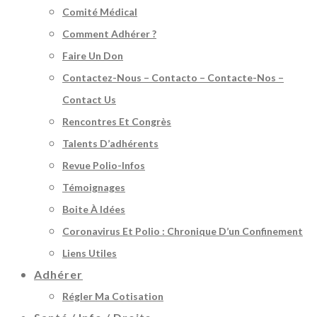
Comité Médical
Comment Adhérer ?
Faire Un Don
Contactez-Nous – Contacto – Contacte-Nos –
Contact Us
Rencontres Et Congrès
Talents D’adhérents
Revue Polio-Infos
Témoignages
Boite À Idées
Coronavirus Et Polio : Chronique D’un Confinement
Liens Utiles
Adhérer
Régler Ma Cotisation