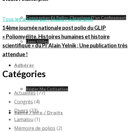
Coronavirus Et Polio : Chronique D’un Confinement
Tous les articles par : Studio Anamorphik
14ème journée nationale post polio du GLIP
« Poliomyélite, Histoires humaines et histoire
Liens Utiles
scientifique » du Pr Alain Yelnik ; Une publication très
attendue !
Adhérer
Catégories
Régler Ma Cotisation
Actualités
(77)
Congrès
(4)
Divers
(23)
Santé / Info / Droits
Lamalou
(1)
Mémoire de polios
(2)