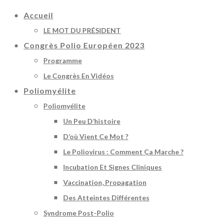
Accueil
LE MOT DU PRÉSIDENT
Congrès Polio Européen 2023
Programme
Le Congrès En Vidéos
Poliomyélite
Poliomyélite
Un Peu D’histoire
D’où Vient Ce Mot ?
Le Poliovirus : Comment Ça Marche ?
Incubation Et Signes Cliniques
Vaccination, Propagation
Des Atteintes Différentes
Syndrome Post-Polio