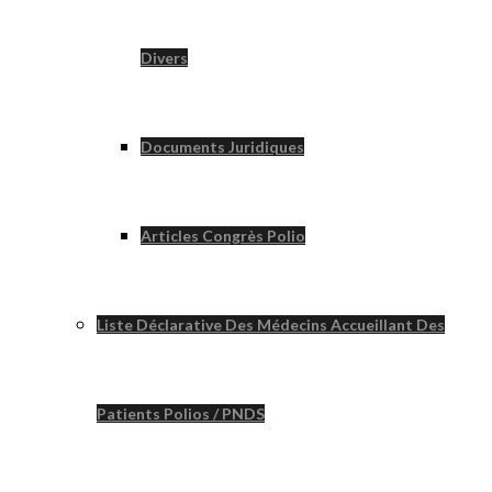
Divers
Documents Juridiques
Articles Congrès Polio
Liste Déclarative Des Médecins Accueillant Des
Patients Polios / PNDS