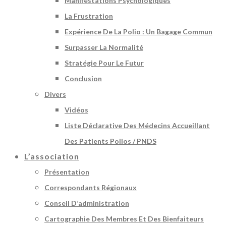
Manifestations Psychologiques
La Frustration
Expérience De La Polio : Un Bagage Commun
Surpasser La Normalité
Stratégie Pour Le Futur
Conclusion
Divers
Vidéos
Liste Déclarative Des Médecins Accueillant
Des Patients Polios / PNDS
L’association
Présentation
Correspondants Régionaux
Conseil D’administration
Cartographie Des Membres Et Des Bienfaiteurs