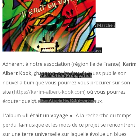
Le Poliovirus : Comment Ça Marche ?
Incubation Et Signes Cliniques
Adhérent à notre association (région Ile de France),
Karim
Albert Kook,
chanteur, guitariste de blues publie son
Vaccination, Propagation
nouvel album que vous pourrez vous procurer sur son
site (
https://karim-albert-kook.com
) où vous pourrez
écouter quelques extraits de ses morceaux.
Des Atteintes Différentes
L’album
« Il était un voyage »
: À la recherche du temps
perdu, la musique et les mots de ce projet se rencontrent
Syndrome Post-Polio
sur une terre universelle sur laquelle évolue un blues