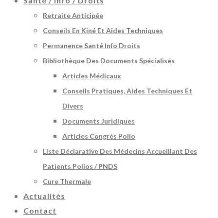
Santé / Info / Droits
Retraite Anticipée
Conseils En Kiné Et Aides Techniques
Permanence Santé Info Droits
Bibliothèque Des Documents Spécialisés
Articles Médicaux
Conseils Pratiques, Aides Techniques Et
Divers
Documents Juridiques
Articles Congrès Polio
Liste Déclarative Des Médecins Accueillant Des
Patients Polios / PNDS
Cure Thermale
Actualités
Contact