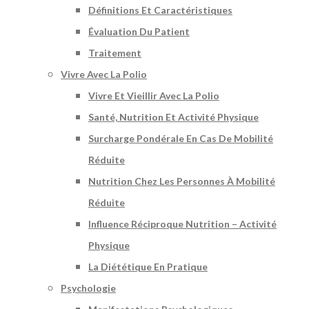
Définitions Et Caractéristiques
Évaluation Du Patient
Traitement
Vivre Avec La Polio
Vivre Et Vieillir Avec La Polio
Santé, Nutrition Et Activité Physique
Surcharge Pondérale En Cas De Mobilité
Réduite
Nutrition Chez Les Personnes À Mobilité
Réduite
Influence Réciproque Nutrition – Activité
Physique
La Diététique En Pratique
Psychologie