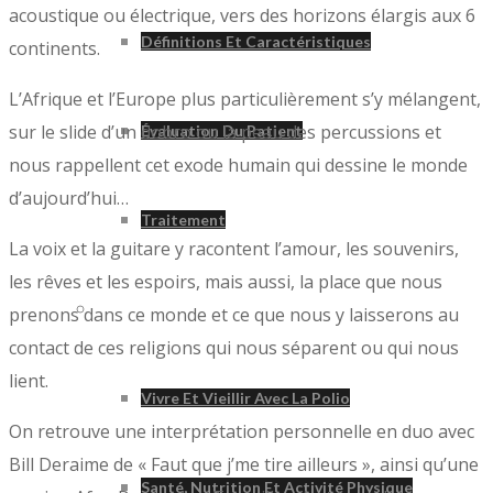
acoustique ou électrique, vers des horizons élargis aux 6
Définitions Et Caractéristiques
continents.
L’Afrique et l’Europe plus particulièrement s’y mélangent,
sur le slide d’un dobro ou la peau des percussions et
Évaluation Du Patient
nous rappellent cet exode humain qui dessine le monde
d’aujourd’hui…
Traitement
La voix et la guitare y racontent l’amour, les souvenirs,
les rêves et les espoirs, mais aussi, la place que nous
Vivre Avec La Polio
prenons dans ce monde et ce que nous y laisserons au
contact de ces religions qui nous séparent ou qui nous
lient.
Vivre Et Vieillir Avec La Polio
On retrouve une interprétation personnelle en duo avec
Bill Deraime de « Faut que j’me tire ailleurs », ainsi qu’une
Santé, Nutrition Et Activité Physique