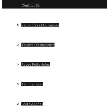
Contact Us
Rencontres Et Congrès
Talents D’adhérents
Revue Polio-Infos
Témoignages
Boite À Idées