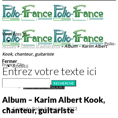
Vous êtes ici :
Polio-
Accueil
»
Talents d'adhérents
»
Album – Karim Albert
Kook, chanteur, guitariste
Fermer
France-Glip
Accueil
Entrez votre texte ici
LE MOT DU PRÉSIDENT
Album – Karim Albert Kook,
chanteur, guitariste
Congrès Polio Européen 2023