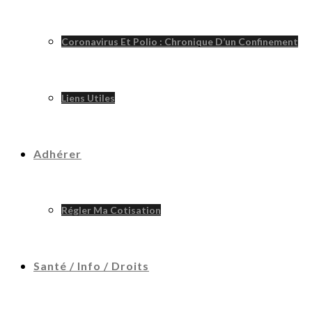
Coronavirus Et Polio : Chronique D’un Confinement
Liens Utiles
Adhérer
Régler Ma Cotisation
Santé / Info / Droits