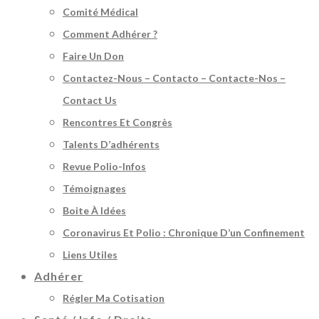
Comité Médical
Comment Adhérer ?
Faire Un Don
Contactez-Nous – Contacto – Contacte-Nos –
Contact Us
Rencontres Et Congrès
Talents D’adhérents
Revue Polio-Infos
Témoignages
Boite À Idées
Coronavirus Et Polio : Chronique D’un Confinement
Liens Utiles
Adhérer
Régler Ma Cotisation