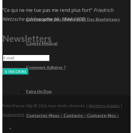
"Ce qui ne me tue pas me rend plus fort"
Friedrich
Nietzsche (philosophe all. 1844-1900)
Cartographie Des Membres Et Des Bienfaiteurs
Newsletters
Comité Médical
Comment Adhérer ?
S'INSCRIRE
Faire Un Don
Polio-France-Glip © 2020, tous droits réservés |
Mentions légales
|
Anamorphik
Contactez-Nous – Contacto – Contacte-Nos –