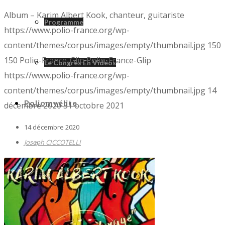
Album – Karim Albert Kook, chanteur, guitariste
Programme
https://www.polio-france.org/wp-
content/themes/corpus/images/empty/thumbnail.jpg
150
150
Polio-France-Glip
Polio-France-Glip
Le Congrès En Vidéos
https://www.polio-france.org/wp-
content/themes/corpus/images/empty/thumbnail.jpg
14
Poliomyélite
décembre 2020
31 octobre 2021
14 décembre 2020
Joseph CICCOTELLI
Poliomyélite
Un Peu D’histoire
D’où Vient Ce Mot ?