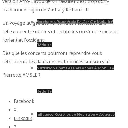
version Afro-Bayou de « Travailler c’est trop dur »
traditionnel cajun de Zachary Richard …!!!
Surcharge Pondérale En Cas De Mobilité
Un voyage au gré des rencontres musicales, une
réflexion entre doutes et certitudes ou s’entre mêlent
l’orient et l’occident.
Réduite
Dès que les concerts pourront reprendre vous
retrouverez les dates de ses tournées sur son site.
Nutrition Chez Les Personnes À Mobilité
Pierrette AMSLER
Réduite
Facebook
X
Influence Réciproque Nutrition – Activité
LinkedIn
2