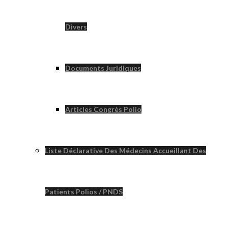
Divers
Documents Juridiques
Articles Congrès Polio
Liste Déclarative Des Médecins Accueillant Des
Patients Polios / PNDS