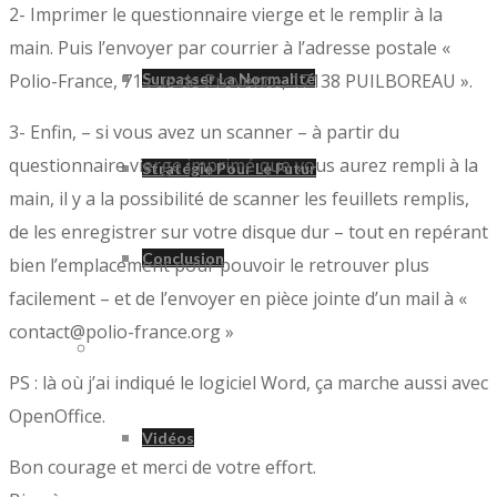
2- Imprimer le questionnaire vierge et le remplir à la
main. Puis l’envoyer par courrier à l’adresse postale «
Polio-France, 71 rue de Provence, 17138 PUILBOREAU ».
Surpasser La Normalité
3- Enfin, – si vous avez un scanner – à partir du
questionnaire vierge imprimé que vous aurez rempli à la
Stratégie Pour Le Futur
main, il y a la possibilité de scanner les feuillets remplis,
de les enregistrer sur votre disque dur – tout en repérant
Conclusion
bien l’emplacement pour pouvoir le retrouver plus
facilement – et de l’envoyer en pièce jointe d’un mail à «
contact@polio-france.org »
Divers
PS : là où j’ai indiqué le logiciel Word, ça marche aussi avec
OpenOffice.
Vidéos
Bon courage et merci de votre effort.