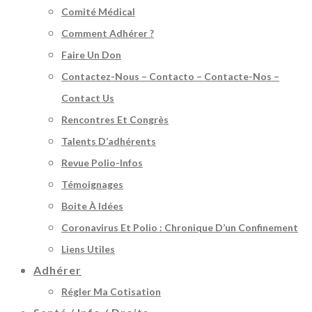
Comité Médical
Comment Adhérer ?
Faire Un Don
Contactez-Nous – Contacto – Contacte-Nos –
Contact Us
Rencontres Et Congrès
Talents D’adhérents
Revue Polio-Infos
Témoignages
Boite À Idées
Coronavirus Et Polio : Chronique D’un Confinement
Liens Utiles
Adhérer
Régler Ma Cotisation