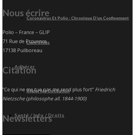
Nous écrire
Coronavirus Et Polio : Chronique D’un Confinement
Polio – France – GLIP
71 Rue de Provence
Liens Utiles
17138 Puilboreau
Adhérer
Citation
"Ce qui ne me tue pas me rend plus fort"
Friedrich
Régler Ma Cotisation
Nietzsche (philosophe all. 1844-1900)
Santé / Info / Droits
Newsletters