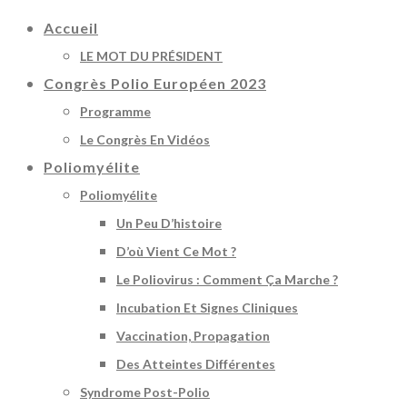
Accueil
LE MOT DU PRÉSIDENT
Congrès Polio Européen 2023
Programme
Le Congrès En Vidéos
Poliomyélite
Poliomyélite
Un Peu D’histoire
D’où Vient Ce Mot ?
Le Poliovirus : Comment Ça Marche ?
Incubation Et Signes Cliniques
Vaccination, Propagation
Des Atteintes Différentes
Syndrome Post-Polio