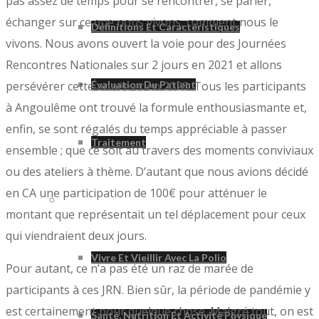
pas assez de temps pour se rencontrer, se parler,
échanger sur ce que nous vivons, comment nous le
Définitions Et Caractéristiques
vivons. Nous avons ouvert la voie pour des Journées
Rencontres Nationales sur 2 jours en 2021 et allons
persévérer cette année et en 2023. Tous les participants
Évaluation Du Patient
à Angoulême ont trouvé la formule enthousiasmante et,
enfin, se sont régalés du temps appréciable à passer
Traitement
ensemble ; que ce soit au travers des moments conviviaux
ou des ateliers à thème. D’autant que nous avions décidé
en CA une participation de 100€ pour atténuer le
Vivre Avec La Polio
montant que représentait un tel déplacement pour ceux
qui viendraient deux jours.
Vivre Et Vieillir Avec La Polio
Pour autant, ce n’a pas été un raz de marée de
participants à ces JRN. Bien sûr, la période de pandémie y
est certainement pour quelque chose. Malgré tout, on est
Santé, Nutrition Et Activité Physique