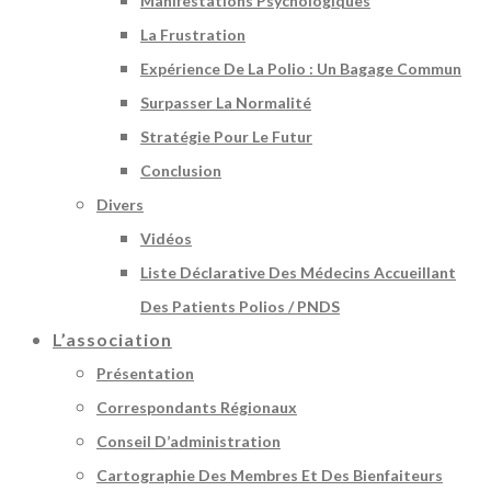
Manifestations Psychologiques
La Frustration
Expérience De La Polio : Un Bagage Commun
Surpasser La Normalité
Stratégie Pour Le Futur
Conclusion
Divers
Vidéos
Liste Déclarative Des Médecins Accueillant
Des Patients Polios / PNDS
L’association
Présentation
Correspondants Régionaux
Conseil D’administration
Cartographie Des Membres Et Des Bienfaiteurs