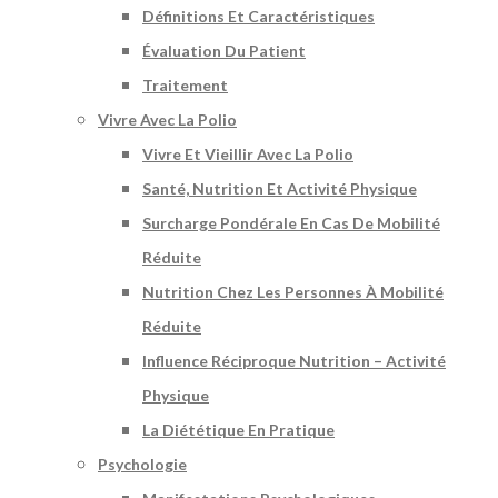
Définitions Et Caractéristiques
Évaluation Du Patient
Traitement
Vivre Avec La Polio
Vivre Et Vieillir Avec La Polio
Santé, Nutrition Et Activité Physique
Surcharge Pondérale En Cas De Mobilité
Réduite
Nutrition Chez Les Personnes À Mobilité
Réduite
Influence Réciproque Nutrition – Activité
Physique
La Diététique En Pratique
Psychologie