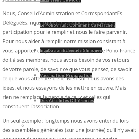
Nous, Conseil d’Administration et CorrespondantEs-
DéléguéEs, nous comptons beaucoup sur votre
Le Poliovirus : Comment Ça Marche ?
participation pour le remplir et nous le faire parvenir.
Pour nous aider à remplir notre mission consistant à
vous apporter ce qu’une association comme Polio-France
Incubation Et Signes Cliniques
doit à ses membres, nous avons besoin de vos retours,
de votre parole, de savoir ce que vous pensez, de savoir
Vaccination, Propagation
ce que vous attendez d’elle. Bien sûr nous avons des
idées, et nous essayons de les mettre en œuvre. Mais
rien ne remplace la parole de ceux et celles qui
Des Atteintes Différentes
constituent l’association.
Un seul exemple : longtemps nous avons entendu lors
Syndrome Post-Polio
des assemblées générales (sur une journée) qu’il n’y avait