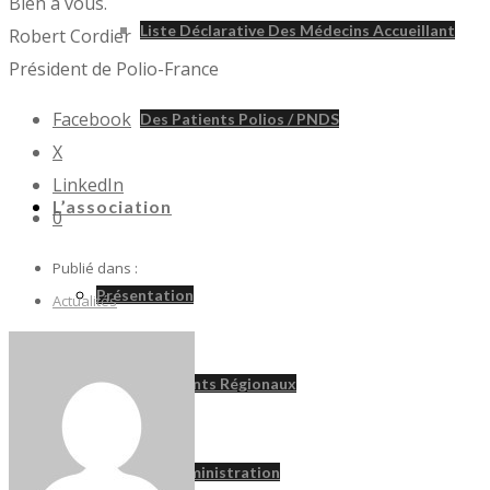
Bien à vous.
Liste Déclarative Des Médecins Accueillant
Robert Cordier
Président de Polio-France
Facebook
Des Patients Polios / PNDS
X
LinkedIn
L’association
0
Publié dans :
Présentation
Actualités
Correspondants Régionaux
Conseil D’administration