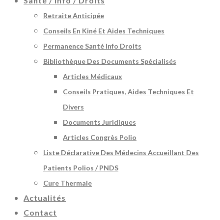
Santé / Info / Droits
Retraite Anticipée
Conseils En Kiné Et Aides Techniques
Permanence Santé Info Droits
Bibliothèque Des Documents Spécialisés
Articles Médicaux
Conseils Pratiques, Aides Techniques Et
Divers
Documents Juridiques
Articles Congrès Polio
Liste Déclarative Des Médecins Accueillant Des
Patients Polios / PNDS
Cure Thermale
Actualités
Contact