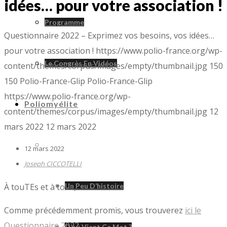
idées… pour votre association !
Programme
Questionnaire 2022 – Exprimez vos besoins, vos idées…
pour votre association !
https://www.polio-france.org/wp-
Le Congrès En Vidéos
content/themes/corpus/images/empty/thumbnail.jpg
150
150
Polio-France-Glip
Polio-France-Glip
https://www.polio-france.org/wp-
Poliomyélite
content/themes/corpus/images/empty/thumbnail.jpg
12
mars 2022
12 mars 2022
Poliomyélite
12 mars 2022
Joseph CICCOTELLI
À touTEs et à tous,
Un Peu D’histoire
Comme précédemment promis, vous trouverez
ici le
Questionnaire 2022
.
D’où Vient Ce Mot ?