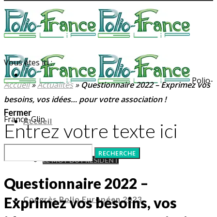
Vous êtes ici :
Polio-
Accueil
»
Actualités
»
Questionnaire 2022 – Exprimez vos
besoins, vos idées… pour votre association !
Fermer
France-Glip
Accueil
Entrez votre texte ici
LE MOT DU PRÉSIDENT
Questionnaire 2022 –
Exprimez vos besoins, vos
Congrès Polio Européen 2023