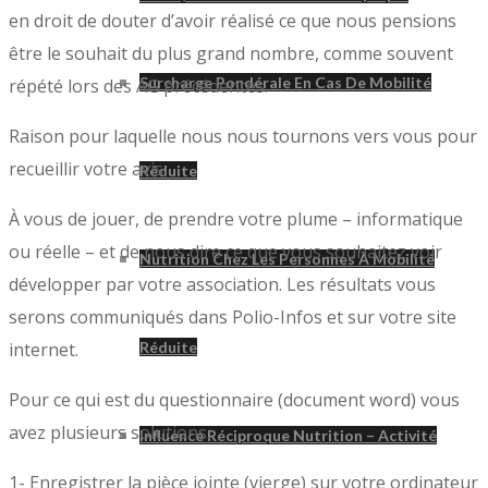
en droit de douter d’avoir réalisé ce que nous pensions
être le souhait du plus grand nombre, comme souvent
Surcharge Pondérale En Cas De Mobilité
répété lors des AG précédentes.
Raison pour laquelle nous nous tournons vers vous pour
recueillir votre avis.
Réduite
À vous de jouer, de prendre votre plume – informatique
ou réelle – et de nous dire ce que vous souhaitez voir
Nutrition Chez Les Personnes À Mobilité
développer par votre association. Les résultats vous
serons communiqués dans Polio-Infos et sur votre site
internet.
Réduite
Pour ce qui est du questionnaire (document word) vous
avez plusieurs solutions.
Influence Réciproque Nutrition – Activité
1- Enregistrer la pièce jointe (vierge) sur votre ordinateur