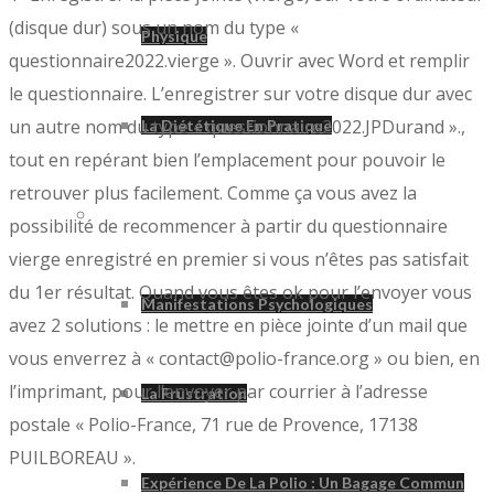
(disque dur) sous un nom du type «
Physique
questionnaire2022.vierge ». Ouvrir avec Word et remplir
le questionnaire. L’enregistrer sur votre disque dur avec
un autre nom du type « questionnaire2022.JPDurand ».,
La Diététique En Pratique
tout en repérant bien l’emplacement pour pouvoir le
retrouver plus facilement. Comme ça vous avez la
Psychologie
possibilité de recommencer à partir du questionnaire
vierge enregistré en premier si vous n’êtes pas satisfait
du 1er résultat. Quand vous êtes ok pour l’envoyer vous
Manifestations Psychologiques
avez 2 solutions : le mettre en pièce jointe d’un mail que
vous enverrez à « contact@polio-france.org » ou bien, en
l’imprimant, pour l’envoyer par courrier à l’adresse
La Frustration
postale « Polio-France, 71 rue de Provence, 17138
PUILBOREAU ».
Expérience De La Polio : Un Bagage Commun