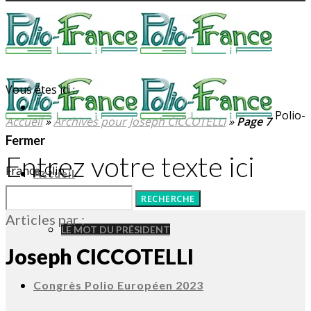
Vous êtes ici :
Polio-
Accueil
»
Archives pour Joseph CICCOTELLI
»
Page 7
Fermer
Entrez votre texte ici
France-Glip
Accueil
Articles par :
LE MOT DU PRÉSIDENT
Joseph CICCOTELLI
Congrès Polio Européen 2023