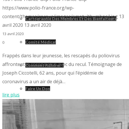
https://www.polio-france.org/wp-
content/themes/corpus/images/empty/thumbnail.jpg
13
Cartographie Des Membres Et Des Bienfaiteurs
avril 2020
13 avril 2020
13 avril 2020
Comité Médical
0
Frappés dans leur jeunesse, les rescapés du poliovirus
affrontent le coronavirus avec du recul. Témoignage de
Comment Adhérer ?
Joseph Ciccotelli, 62 ans, pour qui l’épidémie de
coronavirus a un air de déjà…
Faire Un Don
lire plus
Contactez-Nous – Contacto – Contacte-Nos –