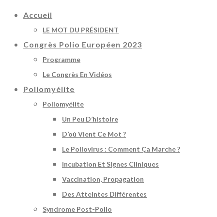
Accueil
LE MOT DU PRÉSIDENT
Congrès Polio Européen 2023
Programme
Le Congrès En Vidéos
Poliomyélite
Poliomyélite
Un Peu D’histoire
D’où Vient Ce Mot ?
Le Poliovirus : Comment Ça Marche ?
Incubation Et Signes Cliniques
Vaccination, Propagation
Des Atteintes Différentes
Syndrome Post-Polio