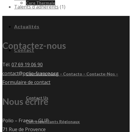
Cure Thermale
Talents d'adhérents
(1)
Actualités
Contactez-nous
Contact
Tél.
07 69 19 06 90
contact@polio-france.org
Contactez-Nous – Contacto – Contacte-Nos –
Formulaire de contact
Contact Us
Nous écrire
Polio – France – GLIP
Correspondants Régionaux
71 Rue de Provence