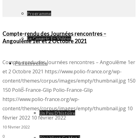
Programme
Compte-rendu des Journées rencontres –
Le Congrès En Vidéos
Angoulême 1er et 2 Octobre 2021
Compte-rendu des Journées rencontres – Angoulême 1er
Poliomyélite
et 2 Octobre 2021
https://www.polio-france.org/wp-
content/themes/corpus/images/empty/thumbnail.jpg
150
Poliomyélite
150
Polio-France-Glip
Polio-France-Glip
https://www.polio-france.org/wp-
content/themes/corpus/images/empty/thumbnail.jpg
10
Un Peu D’histoire
février 2022
10 février 2022
10 février 2022
0
D’où Vient Ce Mot ?