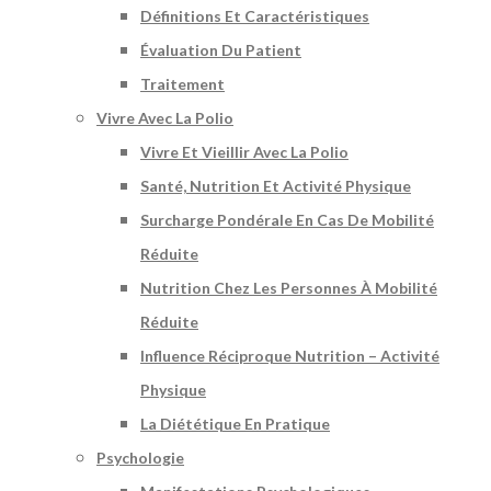
Définitions Et Caractéristiques
Évaluation Du Patient
Traitement
Vivre Avec La Polio
Vivre Et Vieillir Avec La Polio
Santé, Nutrition Et Activité Physique
Surcharge Pondérale En Cas De Mobilité
Réduite
Nutrition Chez Les Personnes À Mobilité
Réduite
Influence Réciproque Nutrition – Activité
Physique
La Diététique En Pratique
Psychologie