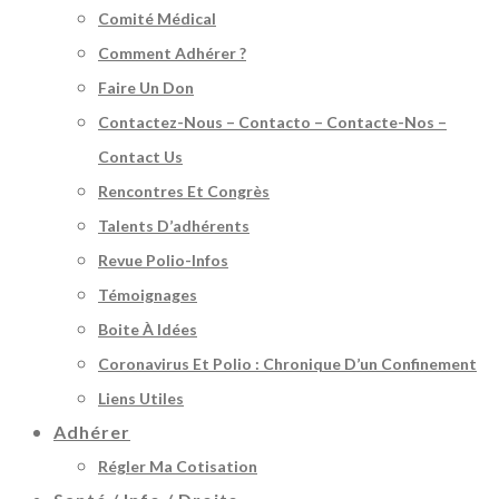
Comité Médical
Comment Adhérer ?
Faire Un Don
Contactez-Nous – Contacto – Contacte-Nos –
Contact Us
Rencontres Et Congrès
Talents D’adhérents
Revue Polio-Infos
Témoignages
Boite À Idées
Coronavirus Et Polio : Chronique D’un Confinement
Liens Utiles
Adhérer
Régler Ma Cotisation