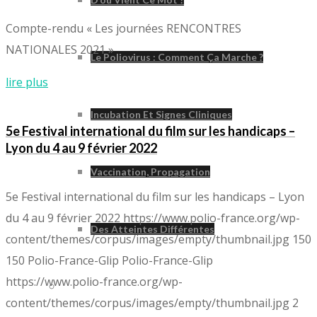
Compte-rendu « Les journées RENCONTRES
NATIONALES 2021 »
Le Poliovirus : Comment Ça Marche ?
lire plus
Incubation Et Signes Cliniques
5e Festival international du film sur les handicaps –
Lyon du 4 au 9 février 2022
Vaccination, Propagation
5e Festival international du film sur les handicaps – Lyon
du 4 au 9 février 2022
https://www.polio-france.org/wp-
Des Atteintes Différentes
content/themes/corpus/images/empty/thumbnail.jpg
150
150
Polio-France-Glip
Polio-France-Glip
https://www.polio-france.org/wp-
Syndrome Post-Polio
content/themes/corpus/images/empty/thumbnail.jpg
2