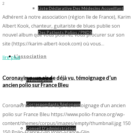
2
Liste Déclarative Des Médecins Accueillant
Adhérent à notre association (région Ile de France), Karim
Albert Kook, chanteur, guitariste de blues publie son
Des Patients Polios / PNDS
nouvel album que vous pourrez vous procurer sur son
site (https://karim-albert-kook.com) où vous…
L’association
lire plus
Coronavirus : un air de déjà vu, témoignage d’un
Présentation
ancien polio sur France Bleu
Correspondants Régionaux
Coronavirus : un air de déjà vu, témoignage d’un ancien
polio sur France Bleu
https://www.polio-france.org/wp-
content/themes/corpus/images/empty/thumbnail.jpg
150
Conseil D’administration
150
Polio-France-Glip
Polio-France-Glip