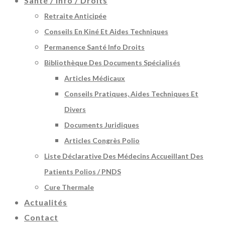
Santé / Info / Droits
Retraite Anticipée
Conseils En Kiné Et Aides Techniques
Permanence Santé Info Droits
Bibliothèque Des Documents Spécialisés
Articles Médicaux
Conseils Pratiques, Aides Techniques Et
Divers
Documents Juridiques
Articles Congrès Polio
Liste Déclarative Des Médecins Accueillant Des
Patients Polios / PNDS
Cure Thermale
Actualités
Contact