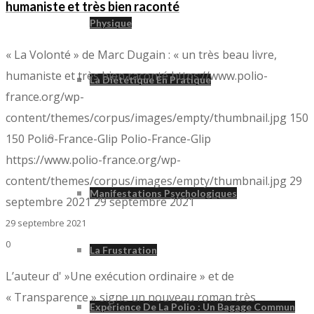
humaniste et très bien raconté
Physique
« La Volonté » de Marc Dugain : « un très beau livre,
humaniste et très bien raconté
https://www.polio-
La Diététique En Pratique
france.org/wp-
content/themes/corpus/images/empty/thumbnail.jpg
150
Psychologie
150
Polio-France-Glip
Polio-France-Glip
https://www.polio-france.org/wp-
content/themes/corpus/images/empty/thumbnail.jpg
29
Manifestations Psychologiques
septembre 2021
29 septembre 2021
29 septembre 2021
0
La Frustration
L’auteur d' »Une exécution ordinaire » et de
« Transparence » signe un nouveau roman très
Expérience De La Polio : Un Bagage Commun