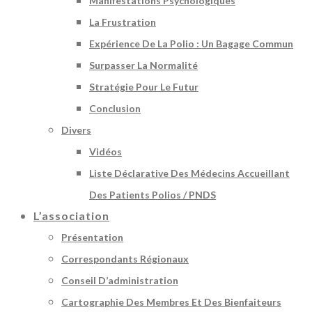
Manifestations Psychologiques
La Frustration
Expérience De La Polio : Un Bagage Commun
Surpasser La Normalité
Stratégie Pour Le Futur
Conclusion
Divers
Vidéos
Liste Déclarative Des Médecins Accueillant
Des Patients Polios / PNDS
L’association
Présentation
Correspondants Régionaux
Conseil D’administration
Cartographie Des Membres Et Des Bienfaiteurs