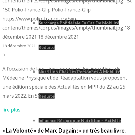
content/themes/corpus/images/empty/thumbnail.jpg
150
150
Polio-France-Glip
Polio-France-Glip
https://www.polio-france.org/wp-
Surcharge Pondérale En Cas De Mobilité
content/themes/corpus/images/empty/thumbnail.jpg
18
décembre 2021
18 décembre 2021
18 décembre 2021
Réduite
0
A l’occasion de leur cinquantenaire, les Entretiens de
Nutrition Chez Les Personnes À Mobilité
Médecine Physique et de Réadaptation vous proposent
une édition spéciale des Actualités en MPR du 22 au 25
mars 2022. En 50…
Réduite
lire plus
Influence Réciproque Nutrition – Activité
« La Volonté » de Marc Dugain : « un très beau livre,