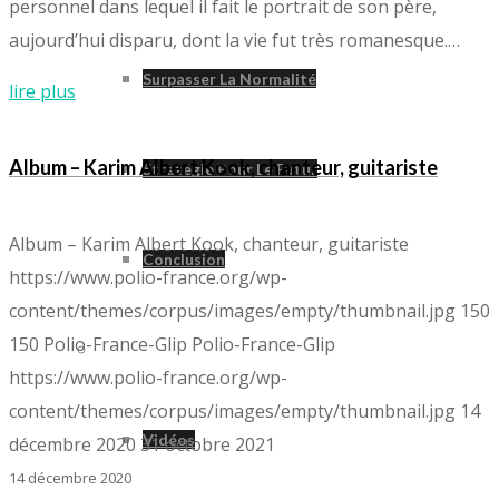
personnel dans lequel il fait le portrait de son père,
aujourd’hui disparu, dont la vie fut très romanesque.…
Surpasser La Normalité
lire plus
Album – Karim Albert Kook, chanteur, guitariste
Stratégie Pour Le Futur
Album – Karim Albert Kook, chanteur, guitariste
Conclusion
https://www.polio-france.org/wp-
content/themes/corpus/images/empty/thumbnail.jpg
150
150
Polio-France-Glip
Polio-France-Glip
Divers
https://www.polio-france.org/wp-
content/themes/corpus/images/empty/thumbnail.jpg
14
Vidéos
décembre 2020
31 octobre 2021
14 décembre 2020