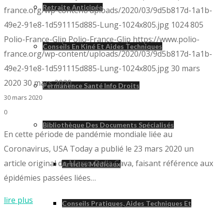
Retraite Anticipée
france.org/wp-content/uploads/2020/03/9d5b817d-1a1b-
49e2-91e8-1d591115d885-Lung-1024x805.jpg
1024
805
Polio-France-Glip
Polio-France-Glip
https://www.polio-
Conseils En Kiné Et Aides Techniques
france.org/wp-content/uploads/2020/03/9d5b817d-1a1b-
49e2-91e8-1d591115d885-Lung-1024x805.jpg
30 mars
2020
30 mars 2020
Permanence Santé Info Droits
30 mars 2020
0
Bibliothèque Des Documents Spécialisés
En cette période de pandémie mondiale liée au
Coronavirus, USA Today a publié le 23 mars 2020 un
article original de Marco Della Cava, faisant référence aux
Articles Médicaux
épidémies passées liées…
lire plus
Conseils Pratiques, Aides Techniques Et