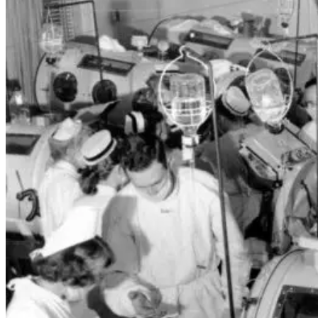
Contact Us
Rencontres Et Congrès
Talents D’adhérents
Revue Polio-Infos
Témoignages
Boite À Idées