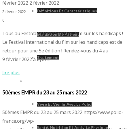
février 2022
2 février 2022
Définitions Et Caractéristiques
2 février 2022
0
Tous au Festival international du film sur les handicaps !
Évaluation Du Patient
Le Festival international du film sur les handicaps est de
retour pour une 5e édition ! Rendez-vous du 4 au
Traitement
9 février 2022 à Lyon.…
lire plus
Vivre Avec La Polio
50èmes EMPR du 23 au 25 mars 2022
Vivre Et Vieillir Avec La Polio
50èmes EMPR du 23 au 25 mars 2022
https://www.polio-
france.org/wp-
Santé, Nutrition Et Activité Physique